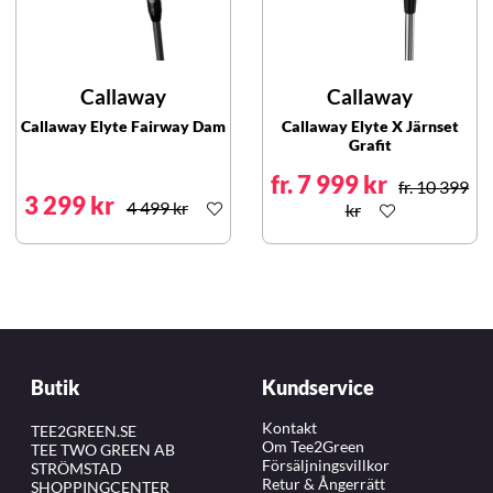
Callaway
Callaway
Callaway Elyte Fairway Dam
Callaway Elyte X Järnset
Grafit
fr. 7 999 kr
fr. 10 399
3 299 kr
4 499 kr
kr
Butik
Kundservice
Kontakt
TEE2GREEN.SE
Om Tee2Green
TEE TWO GREEN AB
Försäljningsvillkor
STRÖMSTAD
Retur & Ångerrätt
SHOPPINGCENTER