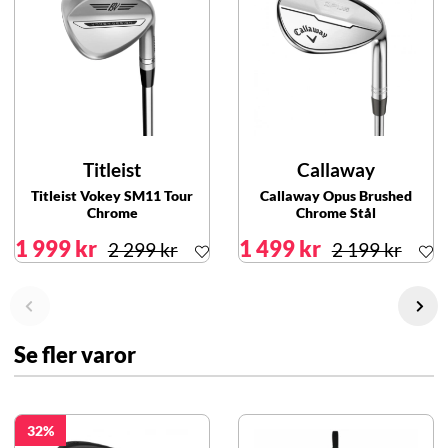
Titleist
Callaway
Titleist Vokey SM11 Tour
Callaway Opus Brushed
Chrome
Chrome Stål
1 999 kr
1 499 kr
2 299 kr
2 199 kr
Se fler varor
32