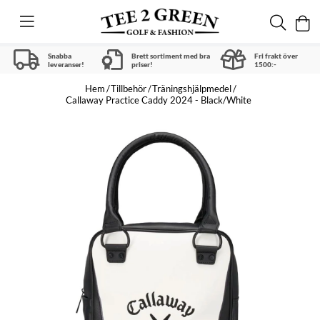
Snabba
Brett sortiment med bra
Fri frakt över
leveranser!
priser!
1500:-
Hem
Tillbehör
Träningshjälpmedel
Callaway Practice Caddy 2024 - Black/White