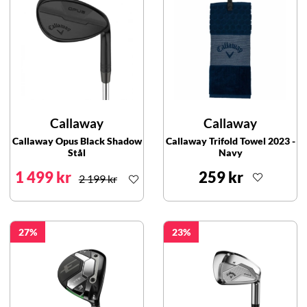
Callaway
Callaway
Callaway Opus Black Shadow
Callaway Trifold Towel 2023 -
Stål
Navy
1 499 kr
259 kr
2 199 kr
27
23