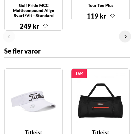
Golf Pride MCC
Tour Tee Plus
Multicompound Align
119 kr
Svart/Vit - Standard
249 kr
Se fler varor
16
Titleist
Titleist