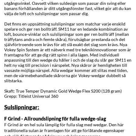
utgångsvinkel. Oavsett vilken suldesign som passar din sving eller
banans förhållanden är ditt utgångsfönster fast, vilket gör att du kan
välja de loft och sulslipningar som passar dig.
Det finns en uppsättning sulslipningar som matchar varje enskild
spelare och ger ren bollträff. SM11 har en ledande kombination av
loft, bounce-vinklar och sulslipningar som ger ren bollträff (mellan
träffytans andra och femte skåra), förutsägbar prestanda och det
självförtroende som krävs för att slå exakt det slag som krävs. Nya
Vokey Spin System är ett nätverk med tre teknikinnovationer som är
framtagna för att ge dig rätt spinn i alla lägen. Med individuell
anpassning till den wedge du håller i och de slag du slår ger SM11 en
helt ny väg till precision i närspelet. Nya skåror är hemligheten till
vassaste möjliga närspel. Alla wedgar kommer att slitas med tiden,
men de värmebehandlade skårorna gör Vokey-wedgar dubbelt så
slitstarka.
Skaft: True Temper Dynamic Gold Wedge Flex S200 (128 gram)
Grepp: Titleist Universal 360
Sulslipningar:
F Grind - Allroundslipning för fulla wedge-slag
F Grind är en hel sula lämplig för fulla slag med wedgar. Den här
traditionella sulan är framtagen för att ge förlåtande egenskaper