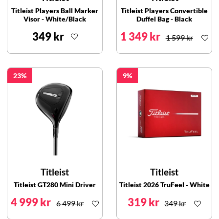
Titleist Players Ball Marker
Titleist Players Convertible
Visor - White/Black
Duffel Bag - Black
349 kr
1 349 kr
1 599 kr
23
9
Titleist
Titleist
Titleist GT280 Mini Driver
Titleist 2026 TruFeel - White
4 999 kr
319 kr
6 499 kr
349 kr