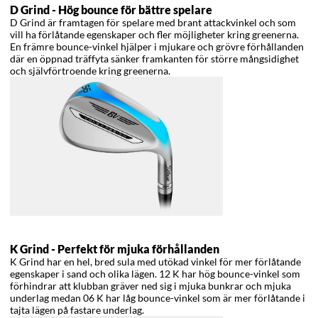
D Grind -
Hög bounce för bättre spelare
D Grind är framtagen för spelare med brant attackvinkel och som
vill ha förlåtande egenskaper och fler möjligheter kring greenerna.
En främre bounce-vinkel hjälper i mjukare och grövre förhållanden
där en öppnad träffyta sänker framkanten för större mångsidighet
och självförtroende kring greenerna.
K Grind -
Perfekt för mjuka förhållanden
K Grind har en hel, bred sula med utökad vinkel för mer förlåtande
egenskaper i sand och olika lägen. 12 K har hög bounce-vinkel som
förhindrar att klubban gräver ned sig i mjuka bunkrar och mjuka
underlag medan 06 K har låg bounce-vinkel som är mer förlåtande i
tajta lägen på fastare underlag.