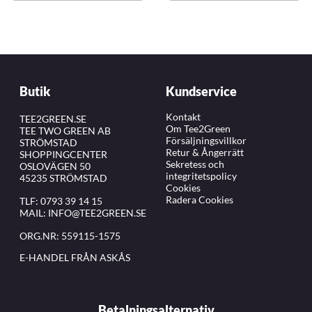
Butik
Kundservice
Kontakt
TEE2GREEN.SE
Om Tee2Green
TEE TWO GREEN AB
Försäljningsvillkor
STRÖMSTAD
Retur & Ångerrätt
SHOPPINGCENTER
Sekretess och
OSLOVÄGEN 50
integritetspolicy
45235 STRÖMSTAD
Cookies
Radera Cookies
TLF:
0793 39 14 15
MAIL:
INFO@TEE2GREEN.SE
ORG.NR: 559115-1575
E-HANDEL FRÅN ASKÅS
Betalningsalternativ