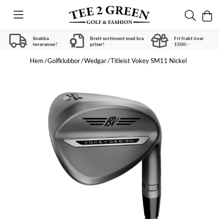
Snabba
Brett sortiment med bra
Fri frakt över
leveranser!
priser!
1500:-
Hem
Golfklubbor
Wedgar
Titleist Vokey SM11 Nickel