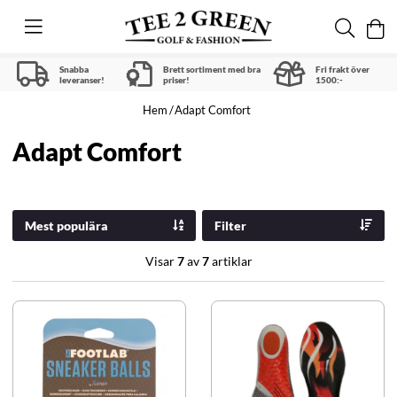
Snabba
Brett sortiment med bra
Fri frakt över
leveranser!
priser!
1500:-
Hem
Adapt Comfort
Adapt Comfort
Mest populära
Filter
Visar
7
av
7
artiklar