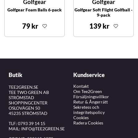
Golfgear
Golfgear
Golfgear Foam Balls 6-pack
Golfgear Soft Flight Golfball -
9-pack
79 kr
139 kr
Butik
Kundservice
Kontakt
TEE2GREEN.SE
Om Tee2Green
TEE TWO GREEN AB
Försäljningsvillkor
STRÖMSTAD
Retur & Ångerrätt
SHOPPINGCENTER
Sekretess och
OSLOVÄGEN 50
integritetspolicy
45235 STRÖMSTAD
Cookies
Radera Cookies
TLF:
0793 39 14 15
MAIL:
INFO@TEE2GREEN.SE