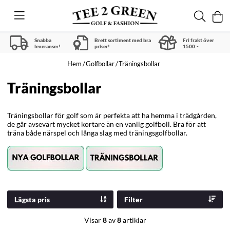
Snabba
Brett sortiment med bra
Fri frakt över
leveranser!
priser!
1500:-
Hem
Golfbollar
Träningsbollar
Träningsbollar
Träningsbollar för golf som är perfekta att ha hemma i trädgården,
de går avsevärt mycket kortare än en vanlig golfboll. Bra för att
träna både närspel och långa slag med träningsgolfbollar.
Lägsta pris
Filter
Visar
8
av
8
artiklar