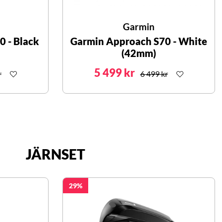
Garmin
 - Black
Garmin Approach S70 - White
(42mm)
5 499 kr
r
6 499 kr
JÄRNSET
29