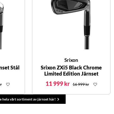
Srixon
nset Stål
Srixon ZXi5 Black Chrome
Limited Edition Järnset
11 999 kr
r
16 999 kr
e hela vårt sortiment av järnset här!