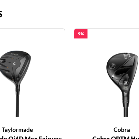
S
9
Taylormade
Cobra
de Qi4D Max Fairway
Cobra OPTM Hy