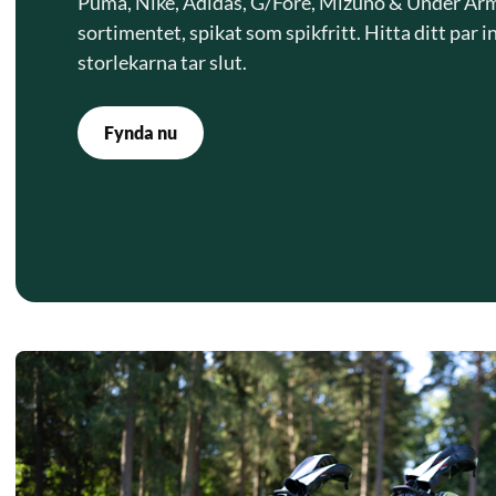
Puma, Nike, Adidas, G/Fore, Mizuno & Under Arm
sortimentet, spikat som spikfritt. Hitta ditt par 
storlekarna tar slut.
Fynda nu