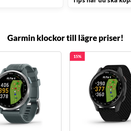
Tips när du ska köp
Garmin klockor till lägre priser!
15