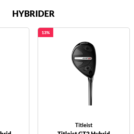
HYBRIDER
13
Titleist
brid
Titleist GT2 Hybrid