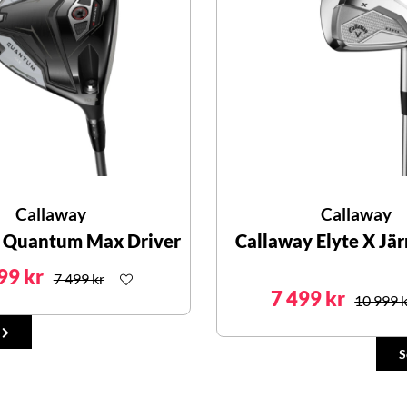
Callaway
Callaway
 Quantum Max Driver
Callaway Elyte X Jär
99 kr
7 499 kr
7 499 kr
10 999 k
S