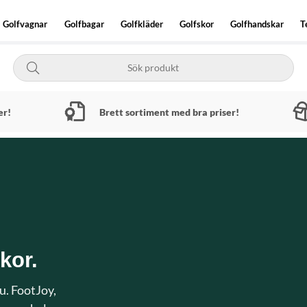
Golfvagnar
Golfbagar
Golfkläder
Golfskor
Golfhandskar
T
er!
Brett sortiment med bra priser!
kor.
nu. FootJoy,