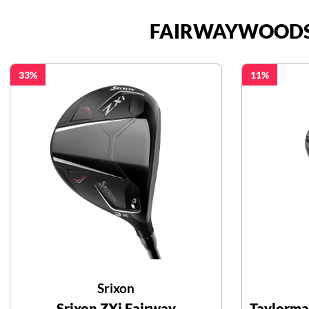
FAIRWAYWOOD
33
11
Srixon
Srixon ZXi Fairway
Taylorma