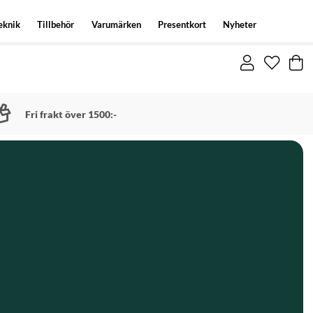
eknik
Tillbehör
Varumärken
Presentkort
Nyheter
Fri frakt över 1500:-