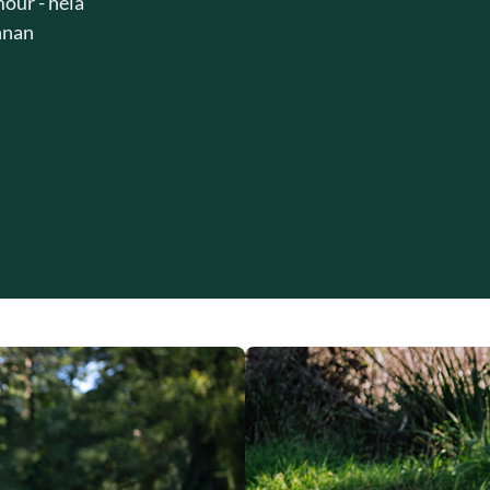
our - hela
innan