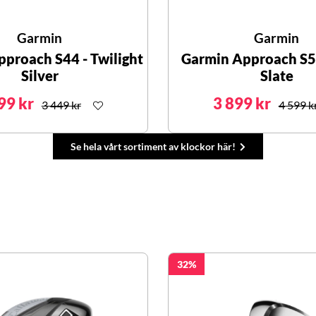
Garmin
Garmin
proach S44 - Twilight
Garmin Approach S50
Silver
Slate
99 kr
3 899 kr
3 449 kr
4 599 k
Se hela vårt sortiment av klockor här!
32