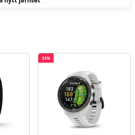
a nytt järnset
15