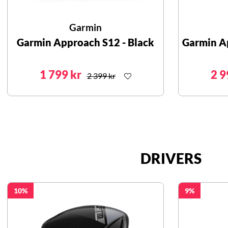
Garmin
Garmin Approach S12 - Black
Garmin Ap
1 799 kr
2 9
2 399 kr
DRIVERS
10
9