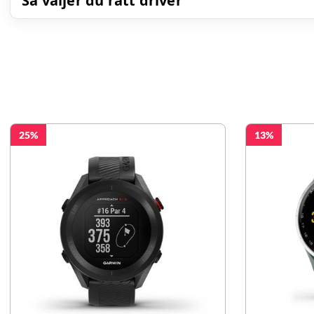
Så väljer du rätt driver
25
13