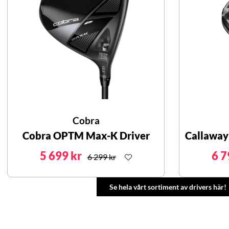
Cobra
Cobra OPTM Max-K Driver
Callaway
5 699 kr
6 7
6 299 kr
Se hela vårt sortiment av drivers här!