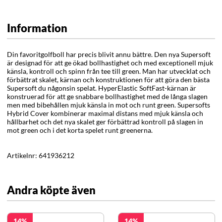
Information
Din favoritgolfboll har precis blivit annu bättre. Den nya Supersoft
är designad för att ge ökad bollhastighet och med exceptionell mjuk
känsla, kontroll och spinn från tee till green. Man har utvecklat och
förbättrat skalet, kärnan och konstruktionen för att göra den bästa
Supersoft du någonsin spelat. HyperElastic SoftFast-kärnan är
konstruerad för att ge snabbare bollhastighet med de långa slagen
men med bibehållen mjuk känsla in mot och runt green. Supersofts
Hybrid Cover kombinerar maximal distans med mjuk känsla och
hållbarhet och det nya skalet ger förbättrad kontroll på slagen in
mot green och i det korta spelet runt greenerna.
Artikelnr:
641936212
Andra köpte även
14
14