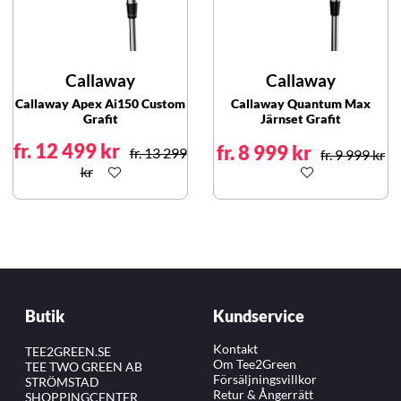
Callaway
Callaway
Callaway Apex Ai150 Custom
Callaway Quantum Max
Grafit
Järnset Grafit
fr. 12 499 kr
fr. 8 999 kr
fr. 13 299
fr. 9 999 kr
kr
Butik
Kundservice
Kontakt
TEE2GREEN.SE
Om Tee2Green
TEE TWO GREEN AB
Försäljningsvillkor
STRÖMSTAD
Retur & Ångerrätt
SHOPPINGCENTER