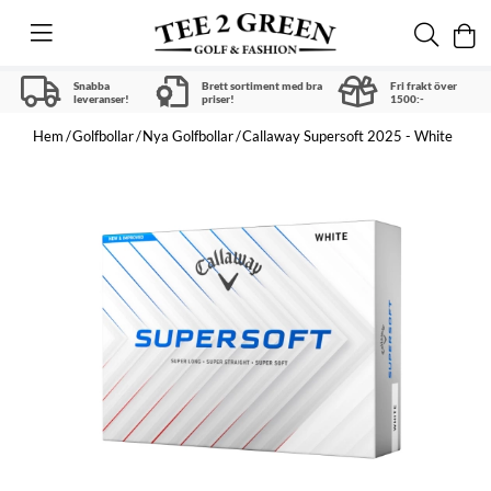
Snabba
Brett sortiment med bra
Fri frakt över
leveranser!
priser!
1500:-
Hem
Golfbollar
Nya Golfbollar
Callaway Supersoft 2025 - White