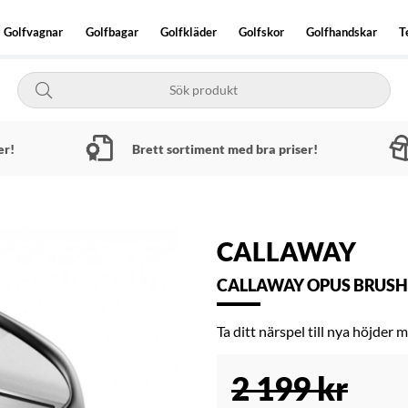
Golfvagnar
Golfbagar
Golfkläder
Golfskor
Golfhandskar
T
er!
Brett sortiment med bra priser!
CALLAWAY
CALLAWAY OPUS BRUSH
Ta ditt närspel till nya höjder
2 199
kr