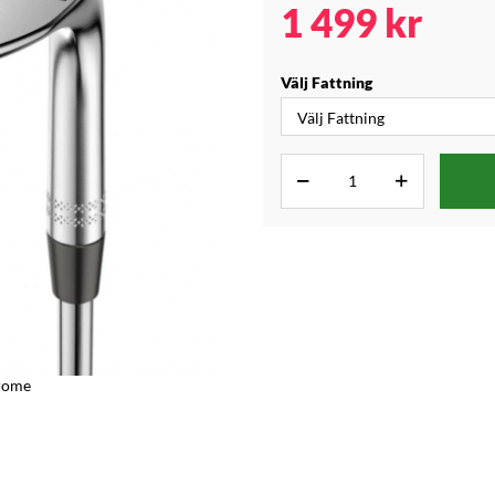
1 499
kr
Välj Fattning
rome