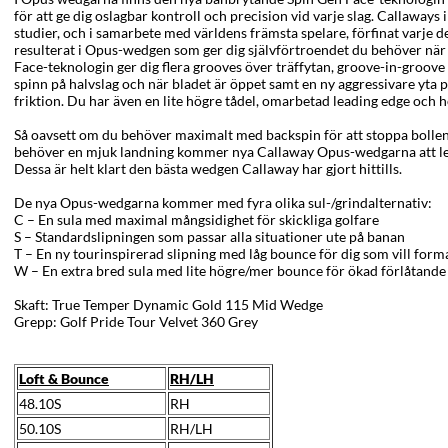
för att ge dig oslagbar kontroll och precision vid varje slag. Callawa
studier, och i samarbete med världens främsta spelare, förfinat varje 
resulterat i Opus-wedgen som ger dig självförtroendet du behöver när
Face-teknologin ger dig flera grooves över träffytan, groove-in-groov
spinn på halvslag och när bladet är öppet samt en ny aggressivare yta 
friktion. Du har även en lite högre tådel, omarbetad leading edge och h
Så oavsett om du behöver maximalt med backspin för att stoppa bollen
behöver en mjuk landning kommer nya Callaway Opus-wedgarna att lev
Dessa är helt klart den bästa wedgen Callaway har gjort hittills.
De nya Opus-wedgarna kommer med fyra olika sul-/grindalternativ:
C – En sula med maximal mångsidighet för skickliga golfare
S – Standardslipningen som passar alla situationer ute på banan
T – En ny tourinspirerad slipning med låg bounce för dig som vill form
W – En extra bred sula med lite högre/mer bounce för ökad förlåtand
Skaft: True Temper Dynamic Gold 115 Mid Wedge
Grepp: Golf Pride Tour Velvet 360 Grey
Loft & Bounce
RH/LH
48.10S
RH
50.10S
RH/LH