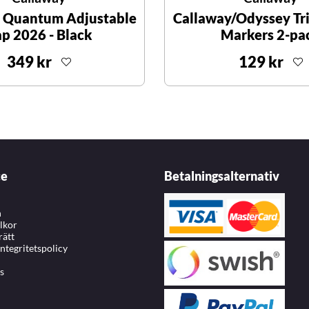
 Quantum Adjustable
Callaway/Odyssey Tri
p 2026 - Black
Markers 2-pa
349 kr
129 kr
ce
Betalningsalternativ
n
llkor
rätt
integritetspolicy
s