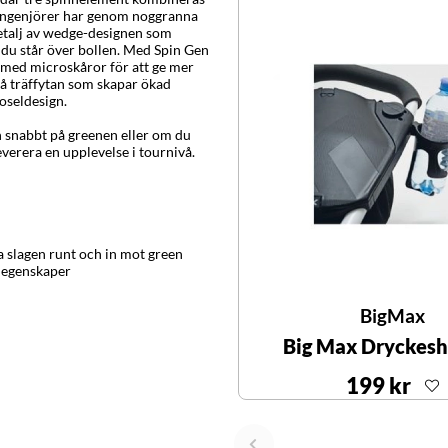
ys ingenjörer har genom noggranna
detalj av wedge-designen som
 du står över bollen. Med Spin Gen
e med microskåror för att ge mer
på träffytan som skapar ökad
oseldesign.
 snabbt på greenen eller om du
erera en upplevelse i tournivå.
a slagen runt och in mot green
e egenskaper
BigMax
Big Max Dryckesh
199 kr