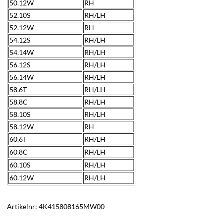
50.12W
RH
52.10S
RH/LH
52.12W
RH
54.12S
RH/LH
54.14W
RH/LH
56.12S
RH/LH
56.14W
RH/LH
58.6T
RH/LH
58.8C
RH/LH
58.10S
RH/LH
58.12W
RH
60.6T
RH/LH
60.8C
RH/LH
60.10S
RH/LH
60.12W
RH/LH
Artikelnr:
4K415808165MW00