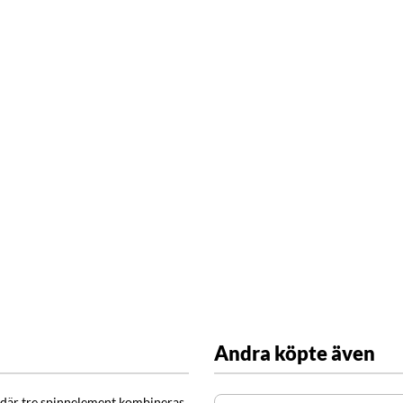
Andra köpte även
 där tre spinnelement kombineras