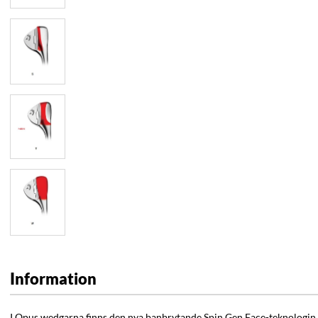
Information
I Opus wedgarna finns den nya banbrytande Spin Gen Face-teknologin