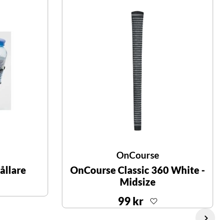
OnCourse
ållare
OnCourse Classic 360 White -
Midsize
99 kr