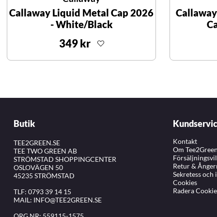
Callaway Liquid Metal Cap 2026
Callaway
- White/Black
Ca
349 kr
Butik
Kundservi
Kontakt
TEE2GREEN.SE
Om Tee2Gree
TEE TWO GREEN AB
Försäljningsvi
STRÖMSTAD SHOPPINGCENTER
Retur & Ånger
OSLOVÄGEN 50
Sekretess och 
45235 STRÖMSTAD
Cookies
Radera Cookie
TLF:
0793 39 14 15
MAIL:
INFO@TEE2GREEN.SE
ORG.NR: 559115-1575