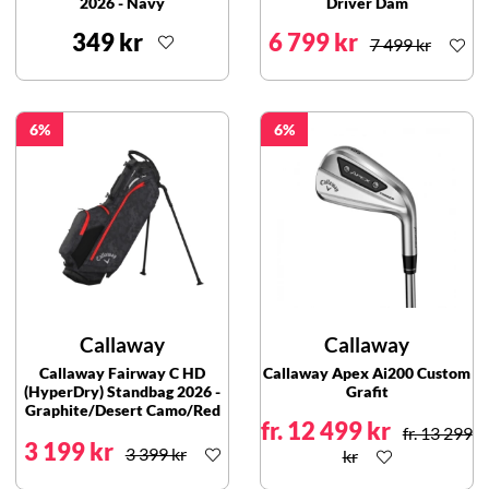
2026 - Navy
Driver Dam
349 kr
6 799 kr
7 499 kr
6
6
Callaway
Callaway
Callaway Fairway C HD
Callaway Apex Ai200 Custom
(HyperDry) Standbag 2026 -
Grafit
Graphite/Desert Camo/Red
fr. 12 499 kr
fr. 13 299
3 199 kr
3 399 kr
kr