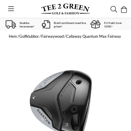
Snabba
Brett sortiment med bra
Fri frakt över
leveranser!
priser!
1500:-
Hem
Golfklubbor
Fairwaywood
Callaway Quantum Max Fairway