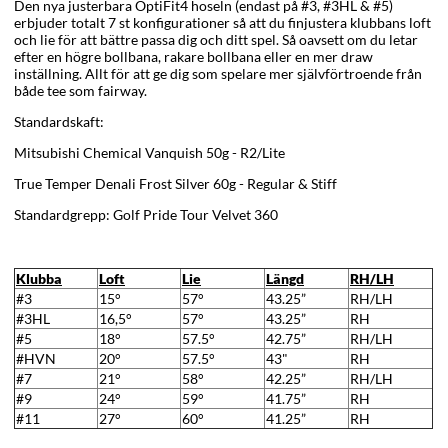
Den nya justerbara OptiFit4 hoseln (endast på #3, #3HL & #5)
erbjuder totalt 7 st konfigurationer så att du finjustera klubbans loft
och lie för att bättre passa dig och ditt spel. Så oavsett om du letar
efter en högre bollbana, rakare bollbana eller en mer draw
inställning. Allt för att ge dig som spelare mer självförtroende från
både tee som fairway.
Standardskaft:
Mitsubishi Chemical Vanquish 50g - R2/Lite
True Temper Denali Frost Silver 60g - Regular & Stiff
Standardgrepp: Golf Pride Tour Velvet 360
Klubba
Loft
Lie
Längd
RH/LH
#3
15°
57°
43.25”
RH/LH
#3HL
16,5°
57°
43.25”
RH
#5
18°
57.5°
42.75”
RH/LH
#HVN
20°
57.5°
43"
RH
#7
21°
58°
42.25”
RH/LH
#9
24°
59°
41.75”
RH
#11
27°
60°
41.25”
RH