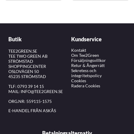
Butik
Kundservice
Kontakt
TEE2GREEN.SE
Om Tee2Green
TEE TWO GREEN AB
Försäljningsvillkor
STRÖMSTAD
Retur & Ångerrätt
SHOPPINGCENTER
Sekretess och
OSLOVÄGEN 50
integritetspolicy
45235 STRÖMSTAD
Cookies
Radera Cookies
TLF:
0793 39 14 15
MAIL:
INFO@TEE2GREEN.SE
ORG.NR: 559115-1575
E-HANDEL FRÅN ASKÅS
Betalningsalternativ