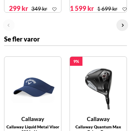
299 kr
1 599 kr
349 kr
1 699 kr
Se fler varor
9
Callaway
Callaway
Callaway Liquid Metal Visor
Callaway Quantum Max