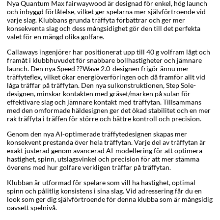
Nya Quantum Max fairwaywood är designad för enkel, hög launch
och inbyggd förlåtelse, vilket ger spelarna mer självförtroende vid
varje slag. Klubbans grunda träffyta förbättrar och ger mer
konsekventa slag och dess mångsidighet gör den till det perfekta
valet för en mängd olika golfare.
Callaways ingenjörer har positionerat upp till 40 g volfram lågt och
framåt i klubbhuvudet för snabbare bollhastigheter och jämnare
launch. Den nya Speed ??Wave 2.0-designen frigör ännu mer
träffyteflex, vilket ökar energiöverföringen och då framför allt vid
låga träffar på träffytan. Den nya sulkonstruktionen, Step Sole-
designen, minskar kontakten med gräset/marken på sulan för
effektivare slag och jämnare kontakt med träffytan. Tillsammans
med den omformade häldesignen ger det ökad stabilitet och en mer
rak träffyta i träffen för större och bättre kontroll och precision.
Genom den nya AI-optimerade träffytedesignen skapas mer
konsekvent prestanda över hela träffytan. Varje del av träffytan är
exakt justerad genom avancerad AI-modellering för att optimera
hastighet, spinn, utslagsvinkel och precision för att mer stämma
överens med hur golfare verkligen träffar på träffytan.
Klubban är utformad för spelare som vill ha hastighet, optimal
spinn och pålitlig konsistens i sina slag. Vid adressering får du en
look som ger dig självförtroende för denna klubba som är mångsidig
oavsett spelnivå.