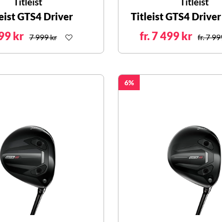
Titleist
Titleist
leist GTS4 Driver
Titleist GTS4 Drive
99 kr
fr. 7 499 kr
7 999 kr
fr. 7 99
6