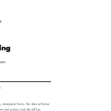
a
ing
t om
N
n, skarpare form. För den erfarne
m vet precis vad de vill ha.