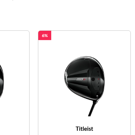
6
Titleist