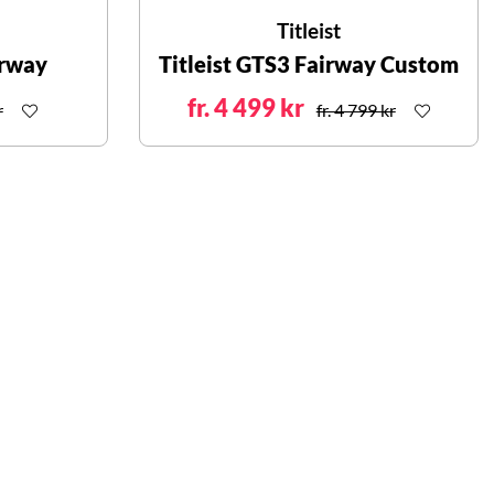
Titleist
irway
Titleist GTS3 Fairway Custom
fr. 4 499 kr
r
fr. 4 799 kr