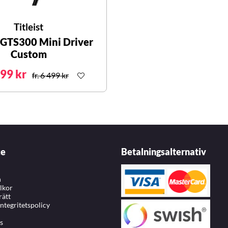
Titleist
t GTS300 Mini Driver
Custom
999 kr
fr. 6 499 kr
ce
Betalningsalternativ
n
llkor
rätt
integritetspolicy
s