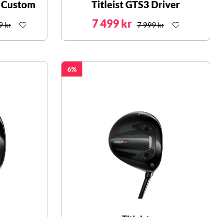
r Custom
Titleist GTS3 Driver
7 499 kr
9 kr
7 999 kr
6