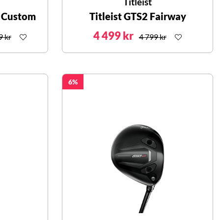
Titleist
r Custom
Titleist GTS2 Fairway
4 499 kr
9 kr
4 799 kr
6