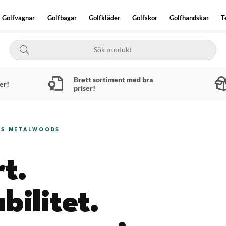
Golfvagnar
Golfbagar
Golfkläder
Golfskor
Golfhandskar
T
Brett sortiment med bra
er!
priser!
GTS METALWOODS
t.
bilitet.