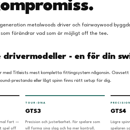
kompromiss.
ny generation metalwoods driver och fairwaywood byggd
 som förändrar vad som är möjligt off the tee.
e drivermodeller - en för din sw
ner med Titleists mest kompletta fittingsystem någonsin. Oavset
round-prestanda eller lågt spinn finns rätt setup för dig.
TOUR-DNA
PRECISIO
GTS3
GTS4
imal fart —
Precision och justerbarhet. För spelare som
Lägre spin
t spel off
vill forma sina slag och ha mer kontroll.
spelaren so