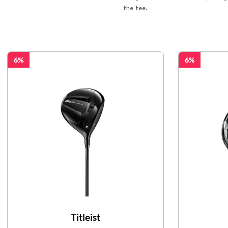
the tee.
6
6
Titleist