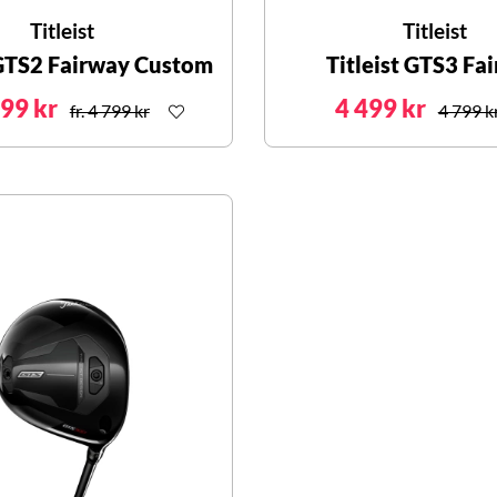
Titleist
Titleist
 GTS2 Fairway Custom
Titleist GTS3 Fa
499 kr
4 499 kr
fr. 4 799 kr
4 799 k