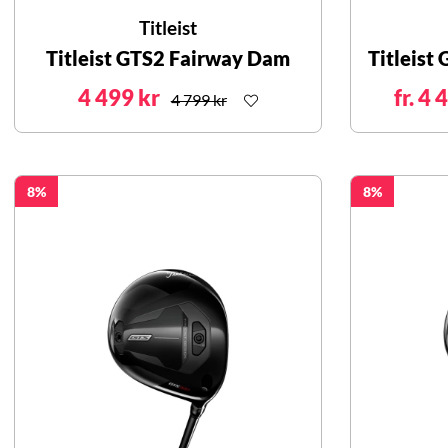
Titleist
Titleist GTS2 Fairway Dam
Titleist
4 499 kr
fr. 4 
4 799 kr
8
8