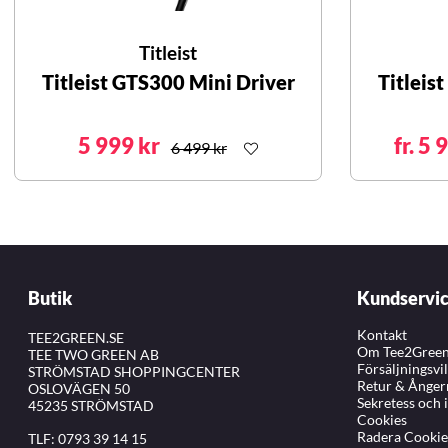
Titleist
Titleist GTS300 Mini Driver
Titleis
5 999 kr
fr. 5 
6 499 kr
Butik
Kundservi
Kontakt
TEE2GREEN.SE
Om Tee2Gree
TEE TWO GREEN AB
Försäljningsvi
STRÖMSTAD SHOPPINGCENTER
Retur & Ånger
OSLOVÄGEN 50
Sekretess och 
45235 STRÖMSTAD
Cookies
Radera Cookie
TLF:
0793 39 14 15