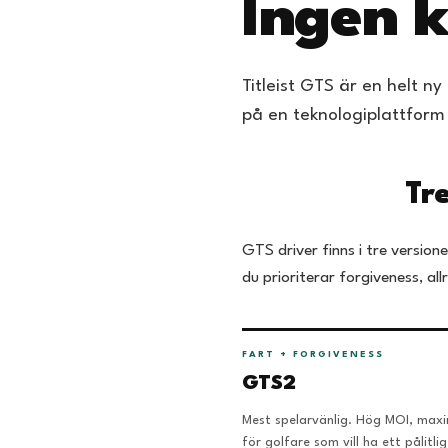
Ingen 
Titleist GTS är en helt 
på en teknologiplattform
Tr
GTS driver finns i tre versio
du prioriterar forgiveness, all
FART + FORGIVENESS
GTS2
Mest spelarvänlig. Hög MOI, max
för golfare som vill ha ett pålitlig