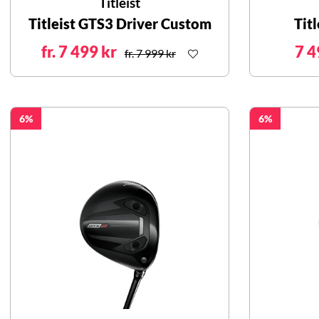
Titleist
Titleist GTS3 Driver Custom
Tit
fr. 7 499 kr
7 4
fr. 7 999 kr
6
6