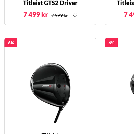
Titleist GTS2 Driver
Titlei
7 499 kr
7 4
7 999 kr
6
6