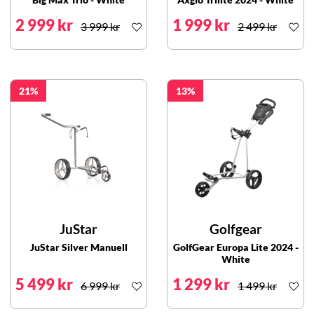
2 999 kr
1 999 kr
3 999 kr
2 499 kr
21
13
JuStar
Golfgear
JuStar Silver Manuell
GolfGear Europa Lite 2024 -
White
5 499 kr
1 299 kr
6 999 kr
1 499 kr