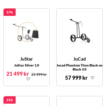
17
JuStar
JuCad
JuStar Silver 1.0
Jucad Phantom Titan Black on
Black 3.0
21 499 kr
25 999 kr
57 999 kr
21