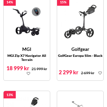
14
15
MGI
Golfgear
MGI Zip X7 Navigator All
GolfGear Europa Slim - Black
Terrain
18 999 kr
21 999 kr
2 299 kr
2 699 kr
13