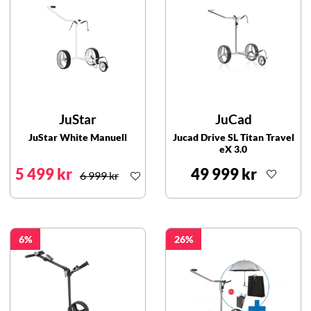
JuStar
JuCad
JuStar White Manuell
Jucad Drive SL Titan Travel
eX 3.0
5 499 kr
49 999 kr
6 999 kr
6
26