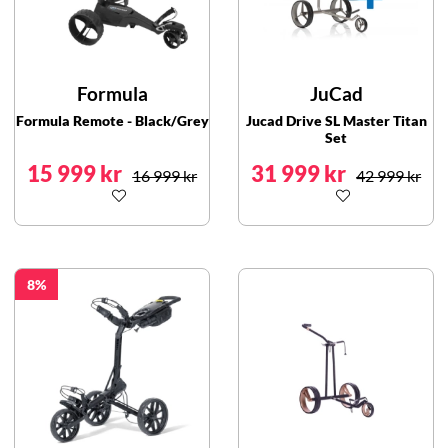
Formula
JuCad
Formula Remote - Black/Grey
Jucad Drive SL Master Titan
Set
15 999 kr
31 999 kr
16 999 kr
42 999 kr
8