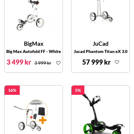
BigMax
JuCad
Big Max Autofold FF - White
Jucad Phantom Titan eX 3.0
3 499 kr
57 999 kr
3 999 kr
16
5