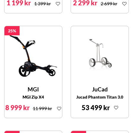
1 199 kr
2 299 kr
1 399 kr
2 699 kr
25
MGI
JuCad
MGI Zip X4
Jucad Phantom Titan 3.0
8 999 kr
53 499 kr
11 999 kr