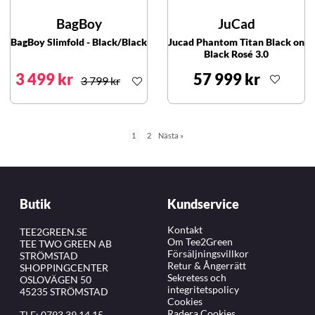
BagBoy
JuCad
BagBoy Slimfold - Black/Black
Jucad Phantom Titan Black on
Black Rosé 3.0
3 499 kr
57 999 kr
3 799 kr
1
2
Nästa
»
Butik
Kundservice
Kontakt
TEE2GREEN.SE
Om Tee2Green
TEE TWO GREEN AB
Försäljningsvillkor
STRÖMSTAD
Retur & Ångerrätt
SHOPPINGCENTER
Sekretess och
OSLOVÄGEN 50
integritetspolicy
45235 STRÖMSTAD
Cookies
Radera Cookies
TLF:
0793 39 14 15