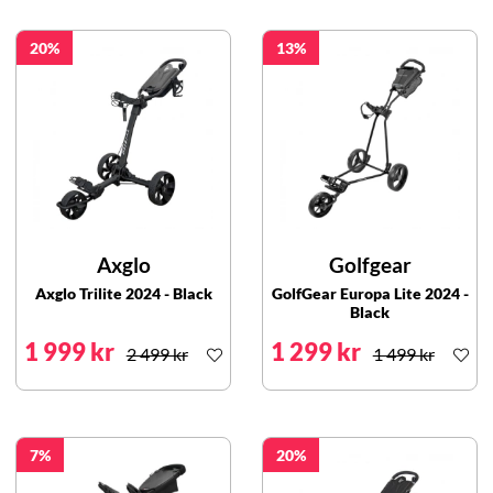
20
13
Axglo
Golfgear
Axglo Trilite 2024 - Black
GolfGear Europa Lite 2024 -
Black
1 999 kr
1 299 kr
2 499 kr
1 499 kr
7
20