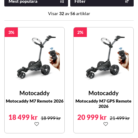
Mest populära
Filter
Visar
32
av
56
artiklar
3
2
Motocaddy
Motocaddy
Motocaddy M7 Remote 2026
Motocaddy M7 GPS Remote
2026
18 499 kr
20 999 kr
18 999 kr
21 499 kr