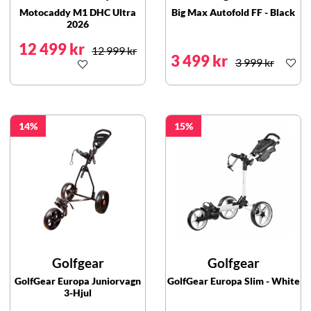
Motocaddy M1 DHC Ultra
Big Max Autofold FF - Black
2026
12 499 kr
12 999 kr
3 499 kr
3 999 kr
14
15
Golfgear
Golfgear
GolfGear Europa Juniorvagn
GolfGear Europa Slim - White
3-Hjul