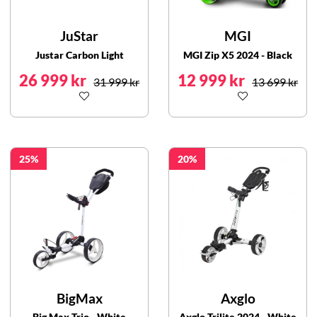
JuStar
MGI
Justar Carbon Light
MGI Zip X5 2024 - Black
26 999 kr
12 999 kr
31 999 kr
13 699 kr
25
20
BigMax
Axglo
Big Max Trio - White
Axglo Trilite 2024 - White