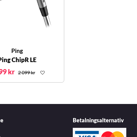
Ping
Ping ChipR LE
99 kr
2 099 kr
ce
Betalningsalternativ
n