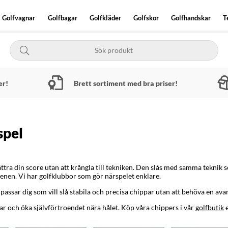
Golfvagnar
Golfbagar
Golfkläder
Golfskor
Golfhandskar
T
er!
Brett sortiment med bra priser!
spel
ttra din score utan att krångla till tekniken. Den slås med samma teknik 
reenen. Vi har golfklubbor som gör närspelet enklare.
ssar dig som vill slå stabila och precisa chippar utan att behöva en ava
r och öka självförtroendet nära hålet. Köp våra chippers i vår
golfbutik
e