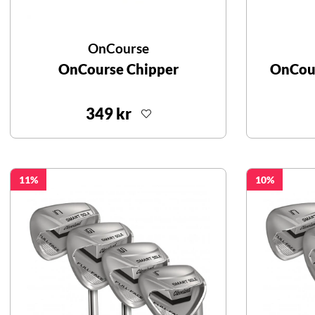
OnCourse
OnCourse Chipper
OnCour
349 kr
11
10