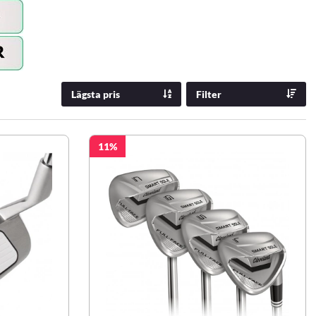
Lägsta pris
Filter
11