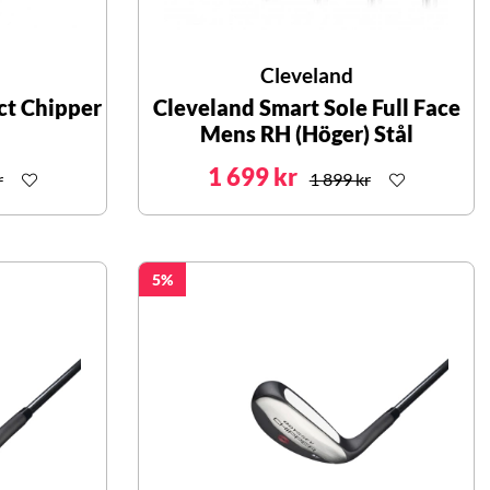
Cleveland
t Chipper
Cleveland Smart Sole Full Face
Mens RH (Höger) Stål
1 699 kr
r
1 899 kr
5