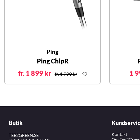
Ping
Ping ChipR
fr. 1 899 kr
1 9
fr. 1 999 kr
Butik
Kundservi
Kontakt
TEE2GREEN.SE
Om Tee2Gree