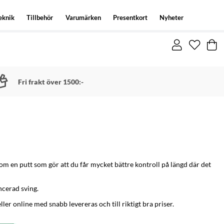
eknik
Tillbehör
Varumärken
Presentkort
Nyheter
Fri frakt över 1500:-
som en putt som gör att du får mycket bättre kontroll på längd där det
ncerad sving.
ller online med snabb levereras och till riktigt bra priser.