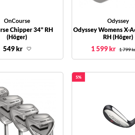
OnCourse
Odyssey
se Chipper 34" RH
Odyssey Womens X-Ac
(Höger)
RH (Höger)
549 kr
1 599 kr
1 799 k
5