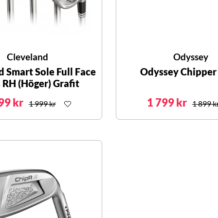
Cleveland
Odyssey
 Smart Sole Full Face
Odyssey Chipper
RH (Höger) Grafit
99 kr
1 799 kr
1 999 kr
1 899 k