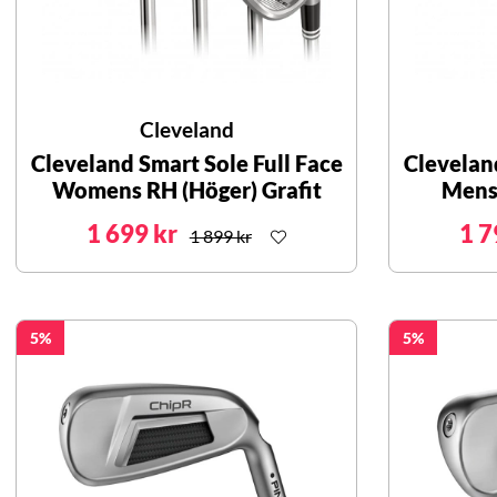
Cleveland
Cleveland Smart Sole Full Face
Cleveland
Womens RH (Höger) Grafit
Mens 
1 699 kr
1 7
1 899 kr
5
5