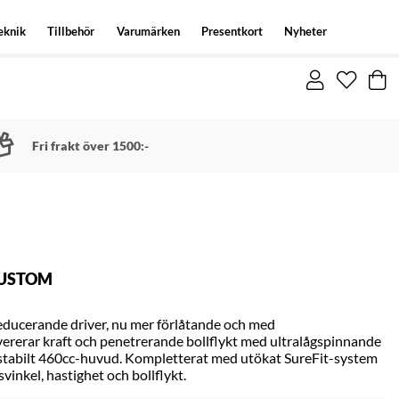
eknik
Tillbehör
Varumärken
Presentkort
Nyheter
Fri frakt över 1500:-
CUSTOM
reducerande driver, nu mer förlåtande och med
vererar kraft och penetrerande bollflykt med ultralågspinnande
r stabilt 460cc-huvud. Kompletterat med utökat SureFit-system
vinkel, hastighet och bollflykt.