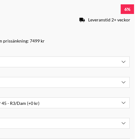
6
Leveranstid 2+ veckor
an prissänkning:
7499 kr