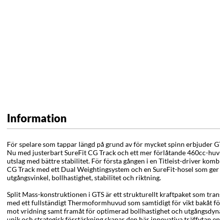
Information
För spelare som tappar längd på grund av för mycket spinn erbjuder G
Nu med justerbart SureFit CG Track och ett mer förlåtande 460cc-huv
utslag med bättre stabilitet. För första gången i en Titleist-driver kom
CG Track med ett Dual Weightingsystem och en SureFit-hosel som ger f
utgångsvinkel, bollhastighet, stabilitet och riktning.
Split Mass-konstruktionen i GTS är ett strukturellt kraftpaket som t
med ett fullständigt Thermoformhuvud som samtidigt för vikt bakåt fö
mot vridning samt framåt för optimerad bollhastighet och utgångsdyn
unik och strategisk förstärkning skapar den här innovativa träffytan 