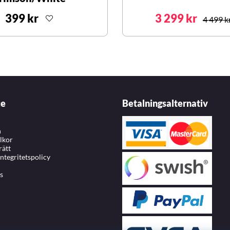
399 kr
3 299 kr
4 499 k
ce
Betalningsalternativ
n
llkor
rätt
integritetspolicy
s