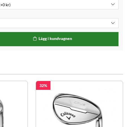
Lägg i kundvagnen
32