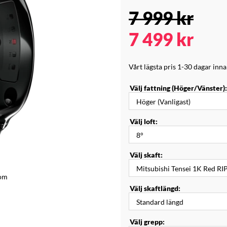
7 999
kr
7 499
kr
Vårt lägsta pris 1-30 dagar inn
Välj fattning (Höger/Vänster):
Välj loft:
Välj skaft:
tom
Välj skaftlängd:
Välj grepp: