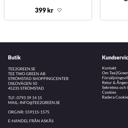
399 kr
Butik
Kundservi
Kontakt
TEE2GREEN.SE
Om Tee2Gree
TEE TWO GREEN AB
Försäljningsvi
STRÖMSTAD SHOPPINGCENTER
Retur & Ånger
OSLOVÄGEN 50
Sekretess och 
45235 STRÖMSTAD
Cookies
Radera Cookie
TLF:
0793 39 14 15
MAIL:
INFO@TEE2GREEN.SE
ORG.NR: 559115-1575
E-HANDEL FRÅN ASKÅS