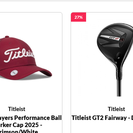
27
Titleist
Titleist
layers Performance Ball
Titleist GT2 Fairway -
rker Cap 2025 -
rimson/White