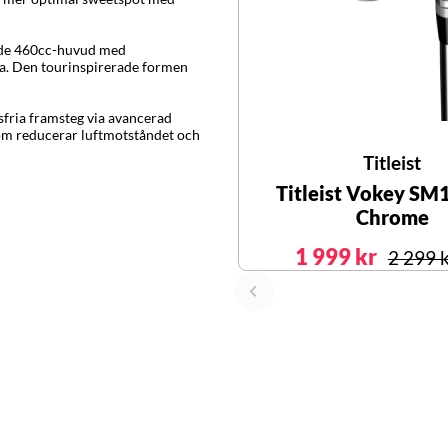
tande 460cc-huvud med
da. Den tourinspirerade formen
nsfria framsteg via avancerad
om reducerar luftmotståndet och
Titleist
Titleist Vokey SM
Chrome
1 999 kr
2 299 