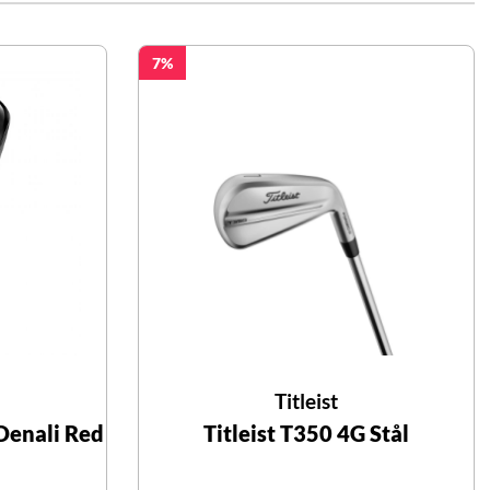
7
Titleist
 Denali Red
Titleist T350 4G Stål