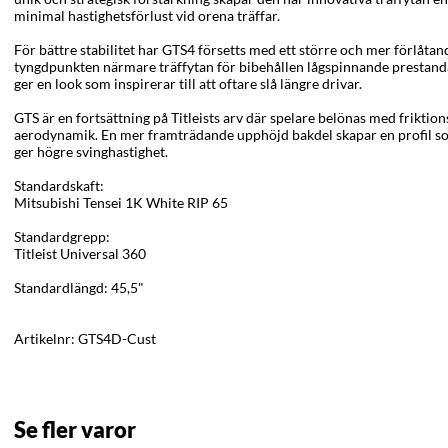
minimal hastighetsförlust vid orena träffar.
För bättre stabilitet har GTS4 försetts med ett större och mer förlå
tyngdpunkten närmare träffytan för bibehållen lågspinnande prestan
ger en look som inspirerar till att oftare slå längre drivar.
GTS är en fortsättning på Titleists arv där spelare belönas med friktio
aerodynamik. En mer framträdande upphöjd bakdel skapar en profil s
ger högre svinghastighet.
Standardskaft:
Mitsubishi Tensei 1K White RIP 65
Standardgrepp:
Titleist Universal 360
Standardlängd: 45,5"
Artikelnr:
GTS4D-Cust
Se fler varor