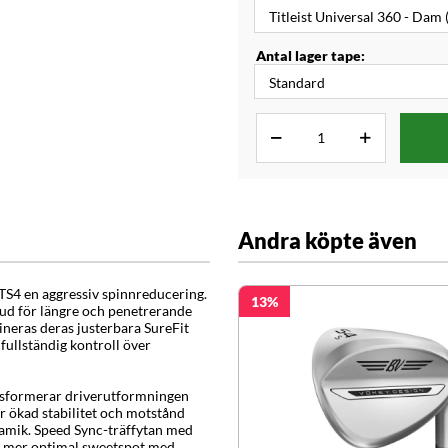
Antal lager tape:
Andra köpte även
TS4 en aggressiv spinnreducering.
13
ud för längre och penetrerande
bineras deras justerbara SureFit
ullständig kontroll över
ransformerar driverutformningen
r ökad stabilitet och motstånd
amik. Speed Sync-träffytan med
en mer optimal sweetspot med