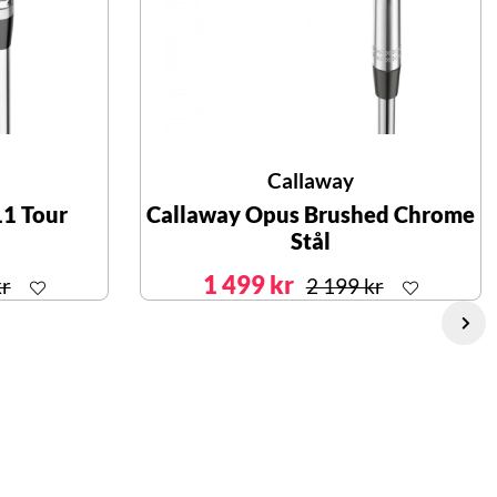
Callaway
11 Tour
Callaway Opus Brushed Chrome
Stål
1 499 kr
kr
2 199 kr