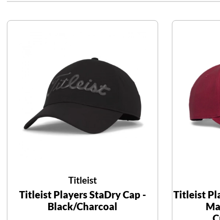
Titleist
Titleist Players StaDry Cap -
Titleist P
Black/Charcoal
Ma
C