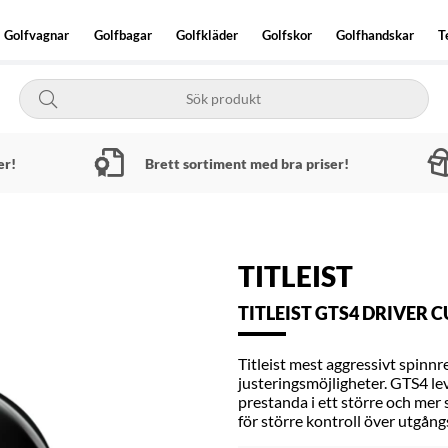
Golfvagnar
Golfbagar
Golfkläder
Golfskor
Golfhandskar
T
er!
Brett sortiment med bra priser!
TITLEIST
TITLEIST GTS4 DRIVER 
Titleist mest aggressivt spinn
justeringsmöjligheter. GTS4 le
prestanda i ett större och me
för större kontroll över utgångs