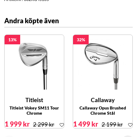
Andra köpte även
13
32
Titleist
Callaway
Titleist Vokey SM11 Tour
Callaway Opus Brushed
Chrome
Chrome Stål
1 999 kr
1 499 kr
2 299 kr
2 199 kr