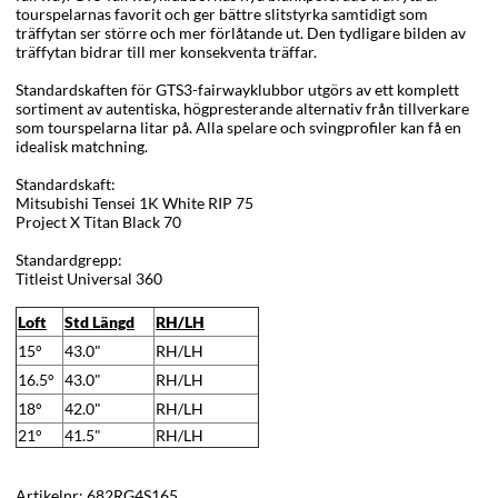
tourspelarnas favorit och ger bättre slitstyrka samtidigt som
träffytan ser större och mer förlåtande ut. Den tydligare bilden av
träffytan bidrar till mer konsekventa träffar.
Standardskaften för GTS3-fairwayklubbor utgörs av ett komplett
sortiment av autentiska, högpresterande alternativ från tillverkare
som tourspelarna litar på. Alla spelare och svingprofiler kan få en
idealisk matchning.
Standardskaft:
Mitsubishi Tensei 1K White RIP 75
Project X Titan Black 70
Standardgrepp:
Titleist Universal 360
Loft
Std Längd
RH/LH
15°
43.0"
RH/LH
16.5°
43.0"
RH/LH
18°
42.0"
RH/LH
21°
41.5"
RH/LH
Artikelnr:
682RG4S165