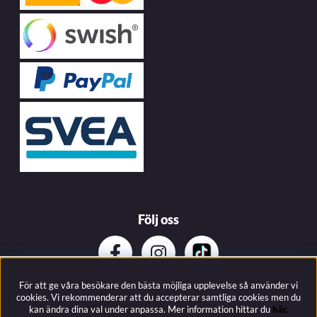
Följ oss
För att ge våra besökare den bästa möjliga upplevelse så använder vi
Prenumerera på vårat nyhetsbrev
cookies. Vi rekommenderar att du accepterar samtliga cookies men du
kan ändra dina val under anpassa.
Mer information hittar du
här.