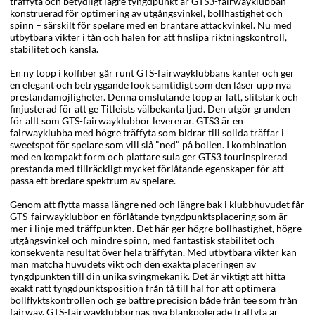
träffyta och betydligt lägre tyngdpunkt är GTS3-fairwayklubban
konstruerad för optimering av utgångsvinkel, bollhastighet och
spinn – särskilt för spelare med en brantare attackvinkel. Nu med
utbytbara vikter i tån och hälen för att finslipa riktningskontroll,
stabilitet och känsla.
En ny topp i kolfiber går runt GTS-fairwayklubbans kanter och ger
en elegant och betryggande look samtidigt som den låser upp nya
prestandamöjligheter. Denna omslutande topp är lätt, slitstark och
finjusterad för att ge Titleists välbekanta ljud. Den utgör grunden
för allt som GTS-fairwayklubbor levererar. GTS3 är en
fairwayklubba med högre träffyta som bidrar till solida träffar i
sweetspot för spelare som vill slå "ned" på bollen. I kombination
med en kompakt form och plattare sula ger GTS3 tourinspirerad
prestanda med tillräckligt mycket förlåtande egenskaper för att
passa ett bredare spektrum av spelare.
Genom att flytta massa längre ned och längre bak i klubbhuvudet får
GTS-fairwayklubbor en förlåtande tyngdpunktsplacering som är
mer i linje med träffpunkten. Det här ger högre bollhastighet, högre
utgångsvinkel och mindre spinn, med fantastisk stabilitet och
konsekventa resultat över hela träffytan. Med utbytbara vikter kan
man matcha huvudets vikt och den exakta placeringen av
tyngdpunkten till din unika svingmekanik. Det är viktigt att hitta
exakt rätt tyngdpunktsposition från tå till häl för att optimera
bollflyktskontrollen och ge bättre precision både från tee som från
fairway. GTS-fairwayklubbornas nya blankpolerade träffyta är