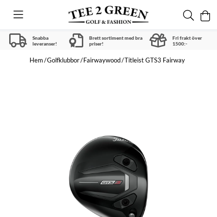
Snabba
Brett sortiment med bra
Fri frakt över
leveranser!
priser!
1500:-
Hem
Golfklubbor
Fairwaywood
Titleist GTS3 Fairway