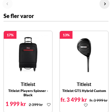
Se fler varor
17
13
Titleist
Titleist
Titleist Players Spinner -
Titleist GT1 Hybrid Custom
Black
fr. 3 499 kr
fr. 3 999 kr
1 999 kr
2 399 kr