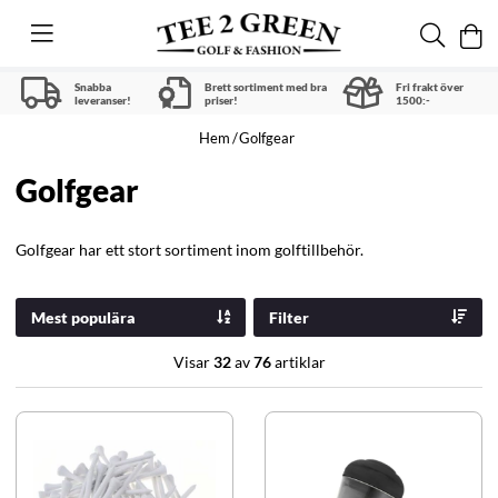
Snabba
Brett sortiment med bra
Fri frakt över
leveranser!
priser!
1500:-
Hem
Golfgear
Golfgear
Golfgear har ett stort sortiment inom golftillbehör.
Mest populära
Filter
Visar
32
av
76
artiklar