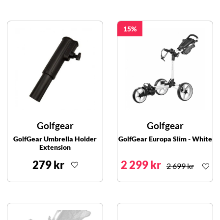
15
Golfgear
Golfgear
GolfGear Umbrella Holder
GolfGear Europa Slim - White
Extension
279 kr
2 299 kr
2 699 kr