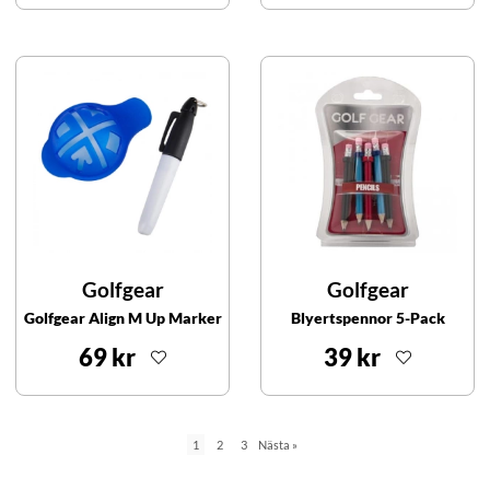
Golfgear
Golfgear
Golfgear Align M Up Marker
Blyertspennor 5-Pack
69 kr
39 kr
1
2
3
Nästa
»