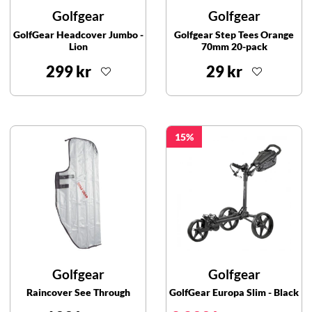
Golfgear
Golfgear
GolfGear Headcover Jumbo -
Golfgear Step Tees Orange
Lion
70mm 20-pack
299 kr
29 kr
15
Golfgear
Golfgear
Raincover See Through
GolfGear Europa Slim - Black