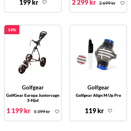
199 kr
2 299 kr
2 699 kr
14
Golfgear
Golfgear
GolfGear Europa Juniorvagn
Golfgear Align M Up Pro
3-Hjul
1 199 kr
119 kr
1 399 kr