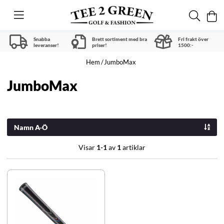
Snabba
Brett sortiment med bra
Fri frakt över
leveranser!
priser!
1500:-
Hem
JumboMax
JumboMax
Namn A-Ö
Visar
1-1
av
1
artiklar