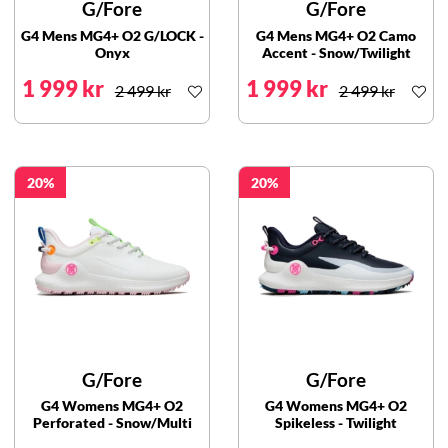
G/Fore
G/Fore
G4 Mens MG4+ O2 G/LOCK -
G4 Mens MG4+ O2 Camo
Onyx
Accent - Snow/Twilight
1 999 kr
1 999 kr
2 499 kr
2 499 kr
20
20
G/Fore
G/Fore
G4 Womens MG4+ O2
G4 Womens MG4+ O2
Perforated - Snow/Multi
Spikeless - Twilight