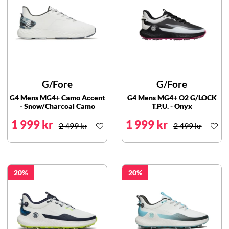
G/Fore
G/Fore
G4 Mens MG4+ Camo Accent
G4 Mens MG4+ O2 G/LOCK
- Snow/Charcoal Camo
T.P.U. - Onyx
1 999 kr
1 999 kr
2 499 kr
2 499 kr
20
20