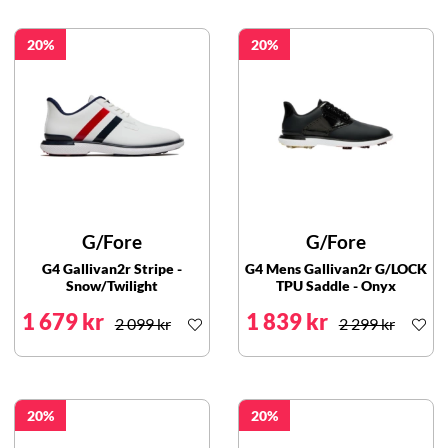
20
20
G/Fore
G/Fore
G4 Gallivan2r Stripe -
G4 Mens Gallivan2r G/LOCK
Snow/Twilight
TPU Saddle - Onyx
1 679 kr
1 839 kr
2 099 kr
2 299 kr
20
20