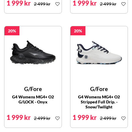
1 999 kr
1 999 kr
2 499 kr
2 499 kr
20
20
G/Fore
G/Fore
G4 Womens MG4+ O2
G4 Womens MG4+ O2
G/LOCK - Onyx
Stripped Full Drip. -
Snow/Twilight
1 999 kr
1 999 kr
2 499 kr
2 499 kr