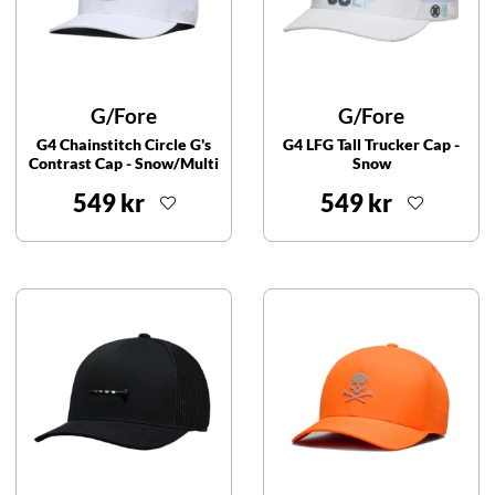
G/Fore
G/Fore
G4 Chainstitch Circle G's
G4 LFG Tall Trucker Cap -
Contrast Cap - Snow/Multi
Snow
549 kr
549 kr