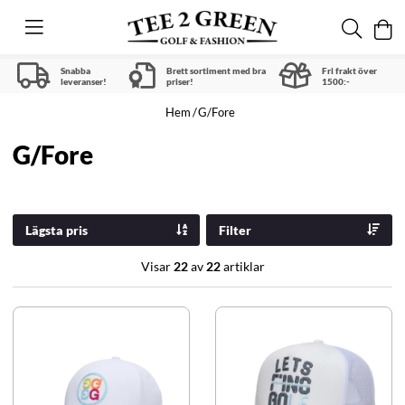
Snabba
Brett sortiment med bra
Fri frakt över
leveranser!
priser!
1500:-
Hem
G/Fore
G/Fore
Lägsta pris
Filter
Visar
22
av
22
artiklar