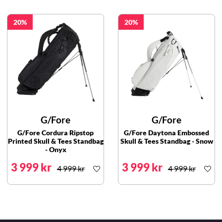
20
20
G/Fore
G/Fore
G/Fore Cordura Ripstop
G/Fore Daytona Embossed
Printed Skull & Tees Standbag
Skull & Tees Standbag - Snow
- Onyx
3 999 kr
3 999 kr
4 999 kr
4 999 kr