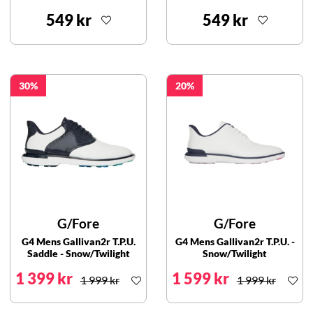
549 kr
549 kr
30
20
G/Fore
G/Fore
G4 Mens Gallivan2r T.P.U.
G4 Mens Gallivan2r T.P.U. -
Saddle - Snow/Twilight
Snow/Twilight
1 399 kr
1 599 kr
1 999 kr
1 999 kr