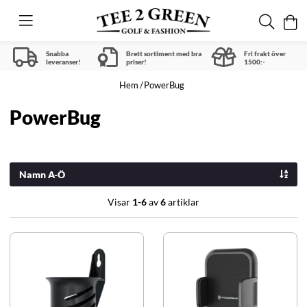
Snabba
Brett sortiment med bra
Fri frakt över
leveranser!
priser!
1500:-
Hem
PowerBug
PowerBug
Namn A-Ö
Visar
1-6
av
6
artiklar