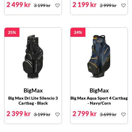
2 499 kr
2 199 kr
3 199 kr
2 999 kr
25
24
BigMax
BigMax
Big Max Dri Lite Silencio 3
Big Max Aqua Sport 4 Cartbag
Cartbag - Black
- Navy/Corn
2 399 kr
2 799 kr
3 199 kr
3 699 kr