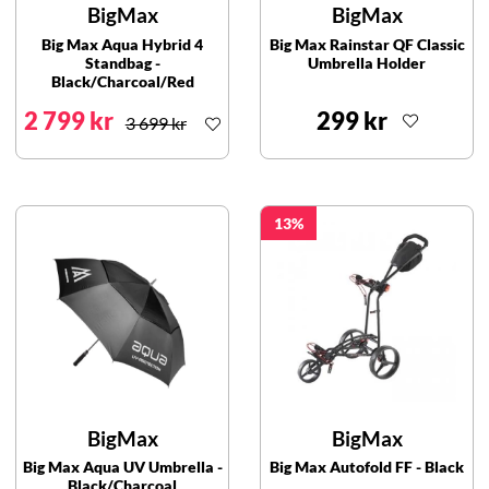
BigMax
BigMax
Big Max Aqua Hybrid 4
Big Max Rainstar QF Classic
Standbag -
Umbrella Holder
Black/Charcoal/Red
2 799 kr
299 kr
3 699 kr
13
BigMax
BigMax
Big Max Aqua UV Umbrella -
Big Max Autofold FF - Black
Black/Charcoal