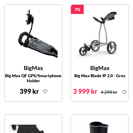
7
BigMax
BigMax
Big Max QF GPS/Smartphone
Big Max Blade IP 2.0 - Grey
Holder
399 kr
3 999 kr
4 299 kr