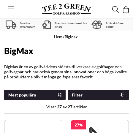
Snabba
Brett sortiment med bra
Fri frakt över
leveranser!
priser!
1500:-
Hem
BigMax
BigMax
BigMax är en av golfvärldens största tillverkare av golfbagar och
golfvagnar och har också genom sina innovationer och höga kvalite
på produkterna blivit många golfspelares favorit.
Mest populära
Filter
Visar
27
av
27
artiklar
27