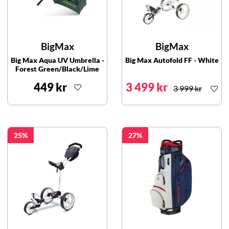
BigMax
BigMax
Big Max Aqua UV Umbrella -
Big Max Autofold FF - White
Forest Green/Black/Lime
449 kr
3 499 kr
3 999 kr
25
27