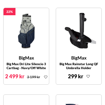
22
BigMax
BigMax
Big Max Dri Lite Silencio 3
Big Max Rainstar Long QF
Cartbag - Navy/Off White
Umbrella Holder
2 499 kr
299 kr
3 199 kr