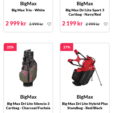
BigMax
BigMax
Big Max Trio - White
Big Max Dri Lite Sport 3
Cartbag - Navy/Red
2 999 kr
2 199 kr
3 999 kr
2 999 kr
22
27
BigMax
BigMax
Big Max Dri Lite Silencio 3
Big Max Dri Lite Hybrid Plus
Cartbag - Charcoal/Fuchsia
Standbag - Red/Black