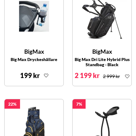
BigMax
BigMax
Big Max Dryckeshållare
Big Max Dri Lite Hybrid Plus
Standbag - Black
199 kr
2 199 kr
2 999 kr
22
7