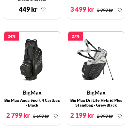
449 kr
3 499 kr
3 999 kr
24
27
BigMax
BigMax
Big Max Aqua Sport 4 Cartbag
Big Max Dri Lite Hybrid Plus
- Black
Standbag - Grey/Black
2 799 kr
2 199 kr
3 699 kr
2 999 kr