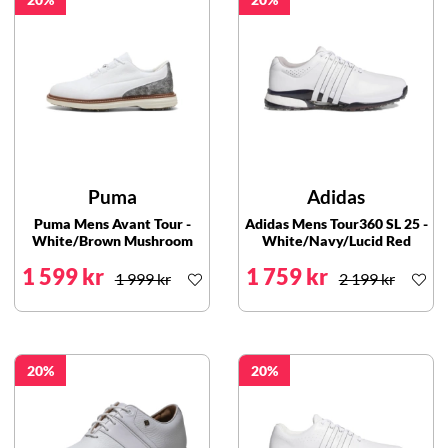
Puma
Adidas
Puma Mens Avant Tour -
Adidas Mens Tour360 SL 25 -
White/Brown Mushroom
White/Navy/Lucid Red
1 599 kr
1 759 kr
1 999 kr
2 199 kr
20
20