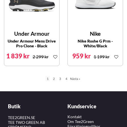
Under Armour
Nike
Under Armour Mens Drive
Nike Roshe G Prm -
Pro Clone - Black
White/Black
1 839 kr
959 kr
2 299 kr
1 199 kr
1
2
3
4
Nästa
»
Butik
Kundservice
Kontakt
TEE2GREEN.SE
Om Tee2Green
TEE TWO GREEN AB
Försäljningsvillkor