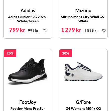
Adidas
Mizuno
Adidas Junior S2G 2026 -
Mizuno Mens City Wind GS -
White/Green
White
799 kr
1 279 kr
999 kr
1 599 kr
20
20
FootJoy
G/Fore
Footjoy Mens Pro SL -
G4 Womens MG4+ O2