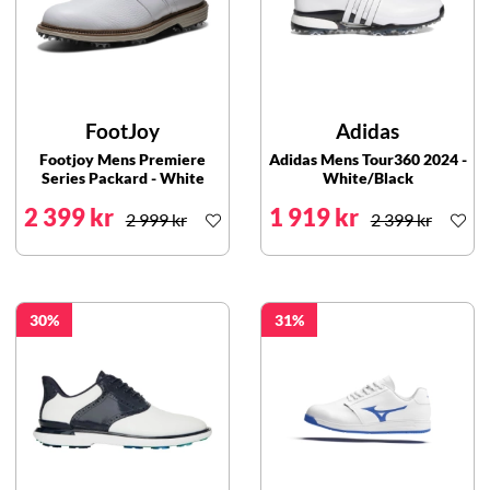
FootJoy
Adidas
Footjoy Mens Premiere
Adidas Mens Tour360 2024 -
Series Packard - White
White/Black
2 399 kr
1 919 kr
2 999 kr
2 399 kr
30
31