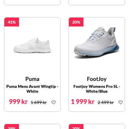
41
20
Puma
FootJoy
Puma Mens Avant Wingtip -
Footjoy Womens Pro SL -
White
White/Blue
999 kr
1 999 kr
1 699 kr
2 499 kr
39
20