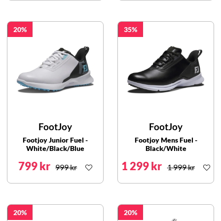
20
35
FootJoy
FootJoy
Footjoy Junior Fuel -
Footjoy Mens Fuel -
White/Black/Blue
Black/White
799 kr
1 299 kr
999 kr
1 999 kr
20
20