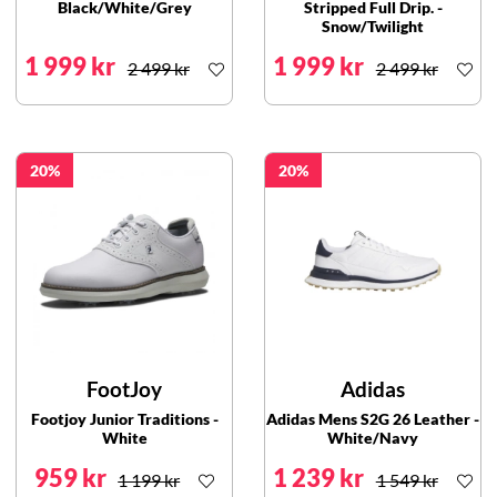
Black/White/Grey
Stripped Full Drip. -
Snow/Twilight
1 999 kr
1 999 kr
2 499 kr
2 499 kr
20
20
FootJoy
Adidas
Footjoy Junior Traditions -
Adidas Mens S2G 26 Leather -
White
White/Navy
959 kr
1 239 kr
1 199 kr
1 549 kr