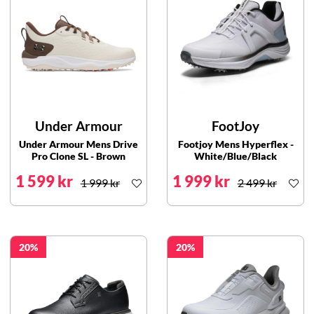
Under Armour
FootJoy
Under Armour Mens Drive
Footjoy Mens Hyperflex -
Pro Clone SL - Brown
White/Blue/Black
1 599 kr
1 999 kr
1 999 kr
2 499 kr
20
20