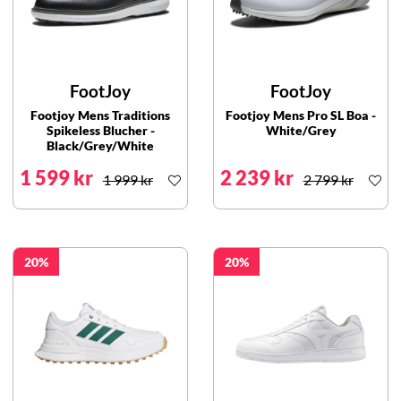
FootJoy
FootJoy
Footjoy Mens Traditions
Footjoy Mens Pro SL Boa -
Spikeless Blucher -
White/Grey
Black/Grey/White
1 599 kr
2 239 kr
1 999 kr
2 799 kr
20
20