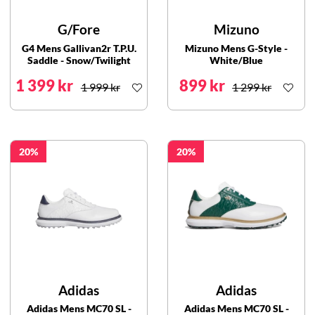
G/Fore
Mizuno
G4 Mens Gallivan2r T.P.U.
Mizuno Mens G-Style -
Saddle - Snow/Twilight
White/Blue
1 399 kr
899 kr
1 999 kr
1 299 kr
20
20
Adidas
Adidas
Adidas Mens MC70 SL -
Adidas Mens MC70 SL -