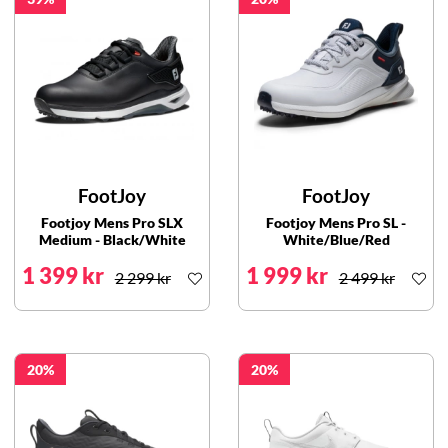
FootJoy
FootJoy
Footjoy Mens Pro SLX
Footjoy Mens Pro SL -
Medium - Black/White
White/Blue/Red
1 399 kr
1 999 kr
2 299 kr
2 499 kr
20
20