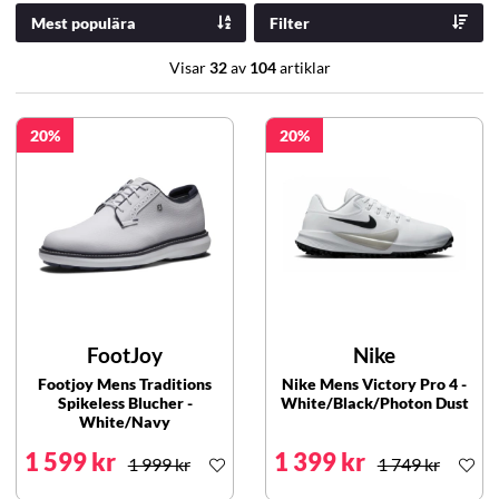
Mest populära
Filter
Visar
32
av
104
artiklar
20
20
FootJoy
Nike
Footjoy Mens Traditions
Nike Mens Victory Pro 4 -
Spikeless Blucher -
White/Black/Photon Dust
White/Navy
1 599 kr
1 399 kr
1 999 kr
1 749 kr