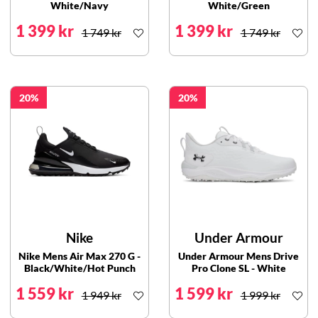
White/Navy
White/Green
1 399 kr
1 399 kr
1 749 kr
1 749 kr
20
20
Nike
Under Armour
Nike Mens Air Max 270 G -
Under Armour Mens Drive
Black/White/Hot Punch
Pro Clone SL - White
1 559 kr
1 599 kr
1 949 kr
1 999 kr