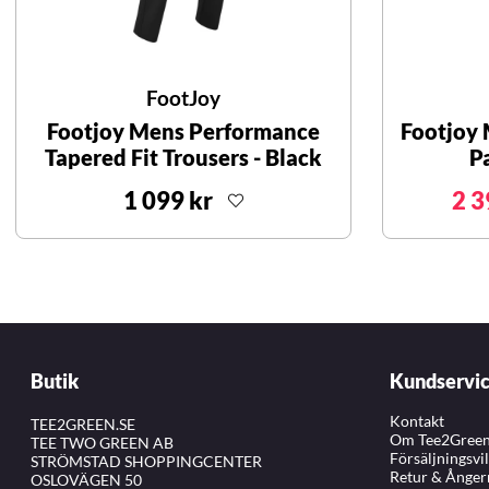
FootJoy
Footjoy Mens Performance
Footjoy 
Tapered Fit Trousers - Black
P
1 099 kr
2 3
Butik
Kundservi
Kontakt
TEE2GREEN.SE
Om Tee2Gree
TEE TWO GREEN AB
Försäljningsvi
STRÖMSTAD SHOPPINGCENTER
Retur & Ånger
OSLOVÄGEN 50