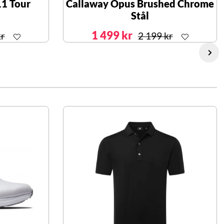
11 Tour
Callaway Opus Brushed Chrome
Stål
1 499 kr
kr
2 199 kr