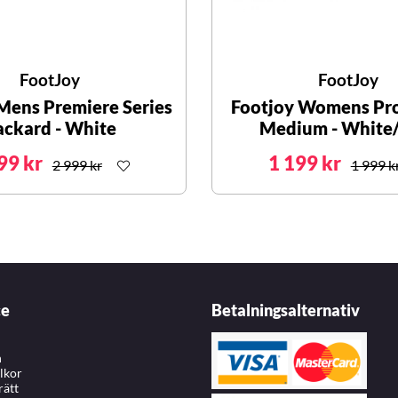
FootJoy
FootJoy
Mens Premiere Series
Footjoy Womens Pro
ackard - White
Medium - White
99 kr
1 199 kr
2 999 kr
1 999 k
ce
Betalningsalternativ
n
llkor
rätt