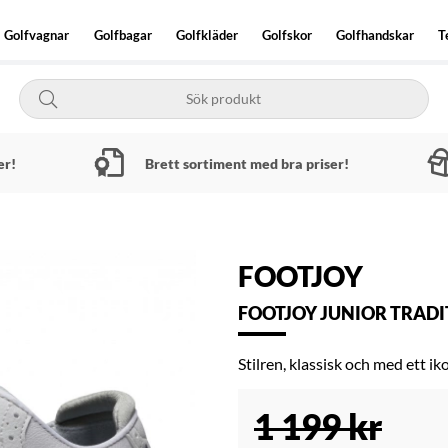
Golfvagnar
Golfbagar
Golfkläder
Golfskor
Golfhandskar
T
er!
Brett sortiment med bra priser!
FOOTJOY
FOOTJOY JUNIOR TRADI
Stilren, klassisk och med ett i
1 199
kr