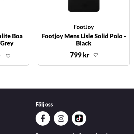
FootJoy
lite Boa
Footjoy Mens Lisle Solid Polo -
/Grey
Black
799 kr
r
Följ oss