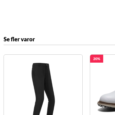
Se fler varor
20