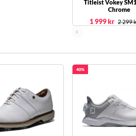
Titleist Vokey SM
Chrome
1 999 kr
2 299 
40