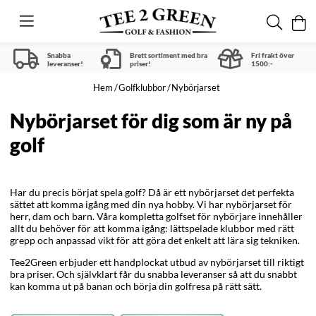
Snabba
Brett sortiment med bra
Fri frakt över
leveranser!
priser!
1500:-
Hem
Golfklubbor
Nybörjarset
Nybörjarset för dig som är ny på
golf
Har du precis börjat spela golf? Då är ett nybörjarset det perfekta
sättet att komma igång med din nya hobby. Vi har nybörjarset för
herr, dam och barn. Våra kompletta golfset för nybörjare innehåller
allt du behöver för att komma igång: lättspelade klubbor med rätt
grepp och anpassad vikt för att göra det enkelt att lära sig tekniken.
Tee2Green erbjuder ett handplockat utbud av nybörjarset till riktigt
bra priser. Och självklart får du snabba leveranser så att du snabbt
kan komma ut på banan och börja din golfresa på rätt sätt.