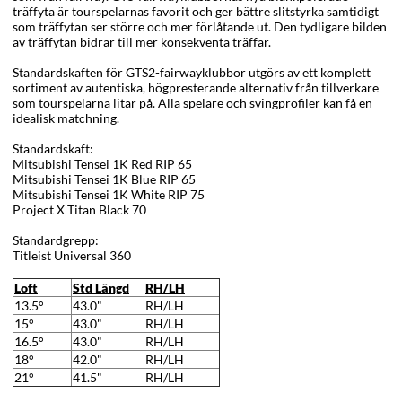
träffyta är tourspelarnas favorit och ger bättre slitstyrka samtidigt
som träffytan ser större och mer förlåtande ut. Den tydligare bilden
av träffytan bidrar till mer konsekventa träffar.
Standardskaften för GTS2-fairwayklubbor utgörs av ett komplett
sortiment av autentiska, högpresterande alternativ från tillverkare
som tourspelarna litar på. Alla spelare och svingprofiler kan få en
idealisk matchning.
Standardskaft:
Mitsubishi Tensei 1K Red RIP 65
Mitsubishi Tensei 1K Blue RIP 65
Mitsubishi Tensei 1K White RIP 75
Project X Titan Black 70
Standardgrepp:
Titleist Universal 360
Loft
Std Längd
RH/LH
13.5°
43.0"
RH/LH
15°
43.0"
RH/LH
16.5°
43.0"
RH/LH
18°
42.0"
RH/LH
21°
41.5"
RH/LH