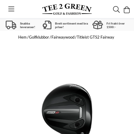
Snabba
Brett sortiment med bra
Fri frakt över
leveranser!
priser!
1500:-
Hem
Golfklubbor
Fairwaywood
Titleist GTS2 Fairway