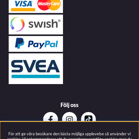
Följ oss
För att ge våra besökare den bästa möjliga upplevelse så använder vi
Prenumerera på vårat nyhetsbrev