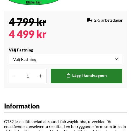
4 799
kr
2-5 arbetsdagar
4 499
kr
Välj Fattning
Lägg i kundvagnen
Information
GTS2 är en lättspelad allround-fairwayklubba, utvecklad för
enastående konsekventa resultat i en betryggande form som är redo