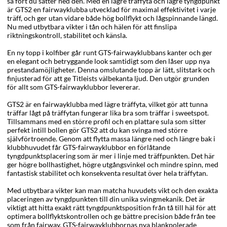
så fort du sätter ned den. Med en lägre träffyta och lägre tyngdpunkt
är GTS2 en fairwayklubba utvecklad för maximal effektivitet i varje
träff, och ger utan vidare både hög bollflykt och lågspinnande längd.
Nu med utbytbara vikter i tån och hälen för att finslipa
riktningskontroll, stabilitet och känsla.
En ny topp i kolfiber går runt GTS-fairwayklubbans kanter och ger
en elegant och betryggande look samtidigt som den låser upp nya
prestandamöjligheter. Denna omslutande topp är lätt, slitstark och
finjusterad för att ge Titleists välbekanta ljud. Den utgör grunden
för allt som GTS-fairwayklubbor levererar.
GTS2 är en fairwayklubba med lägre träffyta, vilket gör att tunna
träffar lågt på träffytan fungerar lika bra som träffar i sweetspot.
Tillsammans med en större profil och en plattare sula som sitter
perfekt intill bollen gör GTS2 att du kan svinga med större
självförtroende. Genom att flytta massa längre ned och längre bak i
klubbhuvudet får GTS-fairwayklubbor en förlåtande
tyngdpunktsplacering som är mer i linje med träffpunkten. Det här
ger högre bollhastighet, högre utgångsvinkel och mindre spinn, med
fantastisk stabilitet och konsekventa resultat över hela träffytan.
Med utbytbara vikter kan man matcha huvudets vikt och den exakta
placeringen av tyngdpunkten till din unika svingmekanik. Det är
viktigt att hitta exakt rätt tyngdpunktsposition från tå till häl för att
optimera bollflyktskontrollen och ge bättre precision både från tee
som från fairway. GTS-fairwayklubbornas nya blankpolerade