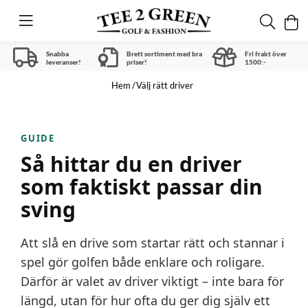
Snabba
Brett sortiment med bra
Fri frakt över
leveranser!
priser!
1500:-
Hem
Välj rätt driver
GUIDE
Så hittar du en driver
som faktiskt passar din
sving
Att slå en drive som startar rätt och stannar i
spel gör golfen både enklare och roligare.
Därför är valet av driver viktigt – inte bara för
längd, utan för hur ofta du ger dig själv ett