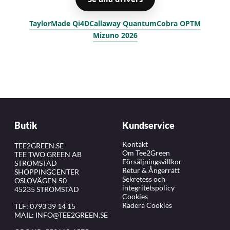
TaylorMade Qi4D
Callaway Quantum
Cobra OPTM
Mizuno 2026
Butik
Kundservice
Kontakt
TEE2GREEN.SE
Om Tee2Green
TEE TWO GREEN AB
Försäljningsvillkor
STRÖMSTAD
Retur & Ångerrätt
SHOPPINGCENTER
Sekretess och
OSLOVÄGEN 50
integritetspolicy
45235 STRÖMSTAD
Cookies
Radera Cookies
TLF:
0793 39 14 15
MAIL:
INFO@TEE2GREEN.SE