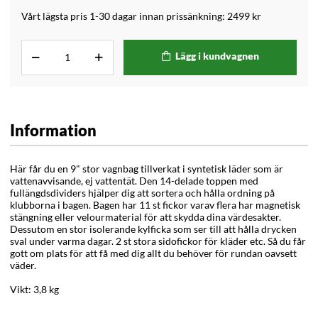
Vårt lägsta pris 1-30 dagar innan prissänkning:
2499 kr
Lägg i kundvagnen
Information
Här får du en 9" stor vagnbag tillverkat i syntetisk läder som är
vattenavvisande, ej vattentät. Den 14-delade toppen med
fullängdsdividers hjälper dig att sortera och hålla ordning på
klubborna i bagen. Bagen har 11 st fickor varav flera har magnetisk
stängning eller velourmaterial för att skydda dina värdesakter.
Dessutom en stor isolerande kylficka som ser till att hålla drycken
sval under varma dagar. 2 st stora sidofickor för kläder etc. Så du får
gott om plats för att få med dig allt du behöver för rundan oavsett
väder.
Vikt: 3,8 kg