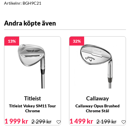
Artikelnr:
BGH9C21
Andra köpte även
13
32
Titleist
Callaway
Titleist Vokey SM11 Tour
Callaway Opus Brushed
Chrome
Chrome Stål
1 999 kr
1 499 kr
2 299 kr
2 199 kr