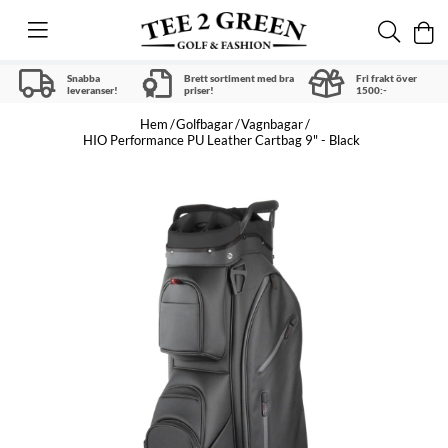
Snabba
Brett sortiment med bra
Fri frakt över
leveranser!
priser!
1500:-
Hem
Golfbagar
Vagnbagar
HIO Performance PU Leather Cartbag 9" - Black