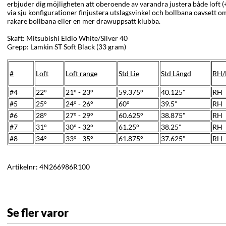
erbjuder dig möjligheten att oberoende av varandra justera både loft (+
via sju konfigurationer finjustera utslagsvinkel och bollbana oavsett o
rakare bollbana eller en mer drawuppsatt klubba.
Skaft: Mitsubishi Eldio White/Silver 40
Grepp: Lamkin ST Soft Black (33 gram)
#
Loft
Loft range
Std Lie
Std Längd
RH/
#4
22°
21° - 23°
59.375°
40.125"
RH
#5
25°
24° - 26°
60°
39.5"
RH
#6
28°
27° - 29°
60.625°
38.875"
RH
#7
31°
30° - 32°
61.25°
38.25"
RH
#8
34°
33° - 35°
61.875°
37.625"
RH
Artikelnr:
4N266986R100
Se fler varor