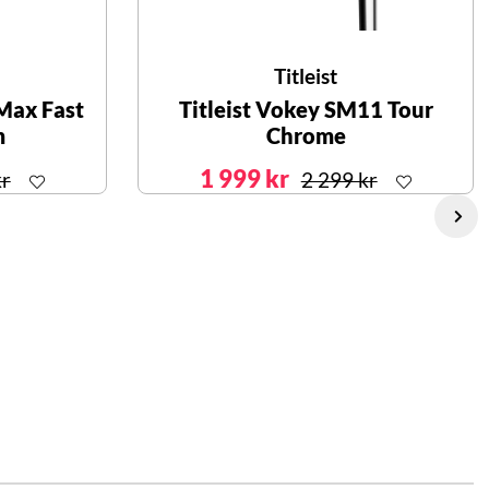
Titleist
Max Fast
Titleist Vokey SM11 Tour
m
Chrome
1 999 kr
kr
2 299 kr