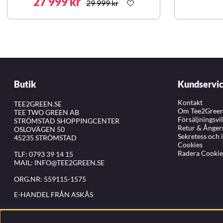
27 999 kr
29 999 kr
Butik
Kundservi
Kontakt
TEE2GREEN.SE
Om Tee2Gree
TEE TWO GREEN AB
Försäljningsvi
STRÖMSTAD SHOPPINGCENTER
Retur & Ånger
OSLOVÄGEN 50
Sekretess och 
45235 STRÖMSTAD
Cookies
Radera Cookie
TLF:
0793 39 14 15
MAIL:
INFO@TEE2GREEN.SE
ORG.NR: 559115-1575
E-HANDEL FRÅN ASKÅS