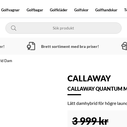
Golfvagnar
Golfbagar
Golfkläder
Golfskor
Golfhandskar
T
er!
Brett sortiment med bra priser!
rid Dam
CALLAWAY
CALLAWAY QUANTUM M
Lätt damhybrid för högre launc
3 999
kr