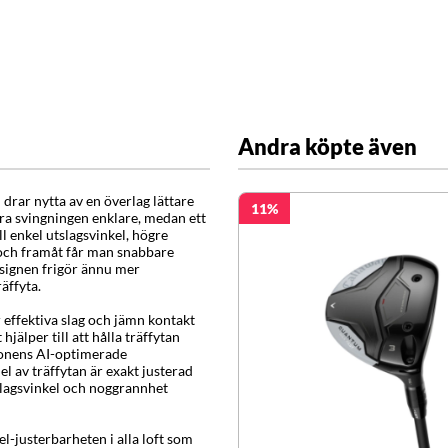
Andra köpte även
drar nytta av en överlag lättare
11
öra svingningen enklare, medan ett
 enkel utslagsvinkel, högre
 och framåt får man snabbare
signen frigör ännu mer
räffyta.
 effektiva slag och jämn kontakt
jälper till att hålla träffytan
tionens AI-optimerade
el av träffytan är exakt justerad
slagsvinkel och noggrannhet
-justerbarheten i alla loft som