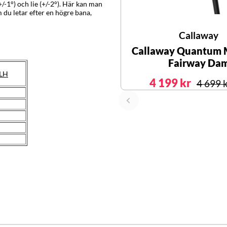
/-1°) och lie (+/-2°). Här kan man
m du letar efter en högre bana,
Callaway
Callaway Quantum 
Fairway Da
LH
4 199 kr
4 699 