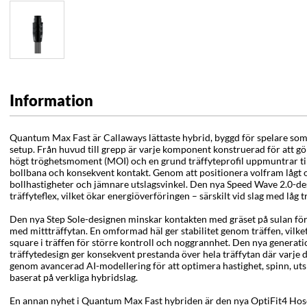
Information
Quantum Max Fast är Callaways lättaste hybrid, byggd för spelare som 
setup. Från huvud till grepp är varje komponent konstruerad för att g
högt tröghetsmoment (MOI) och en grund träffyteprofil uppmuntrar till
bollbana och konsekvent kontakt. Genom att positionera volfram lågt
bollhastigheter och jämnare utslagsvinkel. Den nya Speed Wave 2.0-de
träffyteflex, vilket ökar energiöverföringen – särskilt vid slag med låg t
Den nya Step Sole-designen minskar kontakten med gräset på sulan för
med mittträffytan. En omformad häl ger stabilitet genom träffen, vilket h
square i träffen för större kontroll och noggrannhet. Den nya genera
träffytedesign ger konsekvent prestanda över hela träffytan där varje d
genom avancerad AI-modellering för att optimera hastighet, spinn, ut
baserat på verkliga hybridslag.
En annan nyhet i Quantum Max Fast hybriden är den nya OptiFit4 Hosel