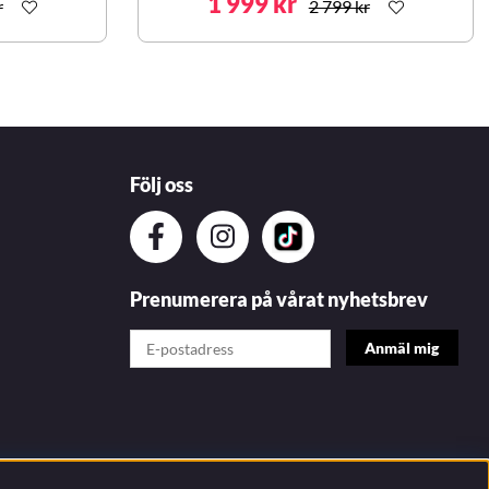
1 999 kr
r
2 799 kr
Följ oss
Prenumerera på vårat nyhetsbrev