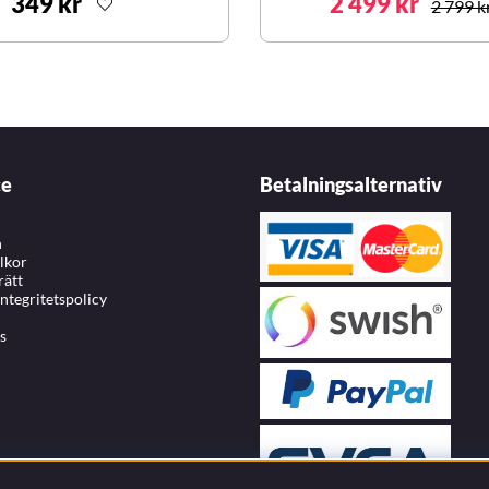
349 kr
2 499 kr
2 799 k
ce
Betalningsalternativ
n
llkor
rätt
integritetspolicy
s