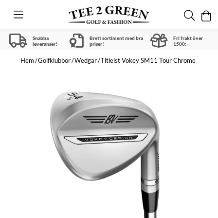
Snabba
Brett sortiment med bra
Fri frakt över
leveranser!
priser!
1500:-
Hem
Golfklubbor
Wedgar
Titleist Vokey SM11 Tour Chrome