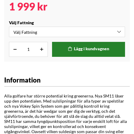
1 999
kr
Välj Fattning
Lägg i kundvagnen
Information
Alla golfare har större potential kring greenerna. Nya SM11 låser
upp den potentialen. Med sulslipningar för alla typer av spelstilar
och nya Vokey Spin System som ger pålitlig kontroll kring
greenerna, är det här wedgar som ger dig de verktyg, och det
självförtroende, du behöver för att slå de slag du alltid velat slå.
SM11 har samma tyngdpunktsposition för varje enskilt loft för alla
sulslipningar, vilket ger en kontrollerad och konsekvent
utgångsvinkel. Oavsett vilken suldesign som passar din sving eller