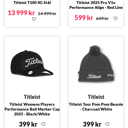
Titleist T100 4G Stål
Titleist 2025 Pro V1x
Performance Align - Red Line
13 999 kr
14 999 kr
599 kr
649 kr
Titleist
Titleist
Titleist Womens Players
Titleist Tour Pom Pom Beanie
Performance Ball Marker Cap
- Charcoal/White
2025 - Black/White
399 kr
399 kr