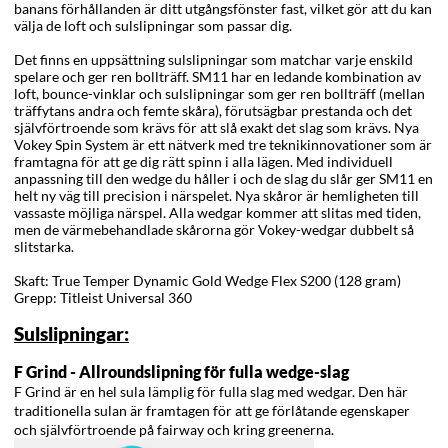
banans förhållanden är ditt utgångsfönster fast, vilket gör att du kan
välja de loft och sulslipningar som passar dig.
Det finns en uppsättning sulslipningar som matchar varje enskild
spelare och ger ren bollträff. SM11 har en ledande kombination av
loft, bounce-vinklar och sulslipningar som ger ren bollträff (mellan
träffytans andra och femte skåra), förutsägbar prestanda och det
självförtroende som krävs för att slå exakt det slag som krävs. Nya
Vokey Spin System är ett nätverk med tre teknikinnovationer som är
framtagna för att ge dig rätt spinn i alla lägen. Med individuell
anpassning till den wedge du håller i och de slag du slår ger SM11 en
helt ny väg till precision i närspelet. Nya skåror är hemligheten till
vassaste möjliga närspel. Alla wedgar kommer att slitas med tiden,
men de värmebehandlade skårorna gör Vokey-wedgar dubbelt så
slitstarka.
Skaft: True Temper Dynamic Gold Wedge Flex S200 (128 gram)
Grepp: Titleist Universal 360
Sulslipningar:
F Grind - Allroundslipning för fulla wedge-slag
F Grind är en hel sula lämplig för fulla slag med wedgar. Den här
traditionella sulan är framtagen för att ge förlåtande egenskaper
och självförtroende på fairway och kring greenerna.