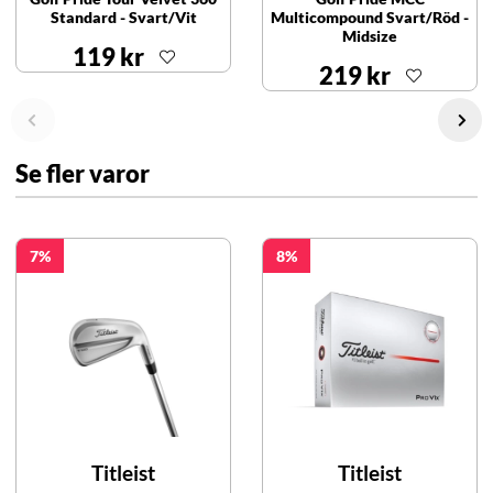
Standard - Svart/Vit
Multicompound Svart/Röd -
Midsize
119 kr
219 kr
Se fler varor
7
8
Titleist
Titleist