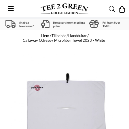
Snabba
Brett sortiment med bra
Fri frakt över
leveranser!
priser!
1500:-
Hem
Tillbehör
Handdukar
Callaway Odyssey Microfiber Towel 2023 - White