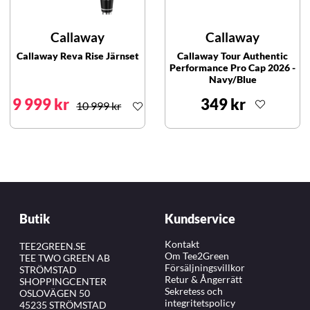
Callaway
Callaway
Callaway Reva Rise Järnset
Callaway Tour Authentic
Performance Pro Cap 2026 -
Navy/Blue
9 999 kr
349 kr
10 999 kr
Butik
Kundservice
Kontakt
TEE2GREEN.SE
Om Tee2Green
TEE TWO GREEN AB
Försäljningsvillkor
STRÖMSTAD
Retur & Ångerrätt
SHOPPINGCENTER
Sekretess och
OSLOVÄGEN 50
integritetspolicy
45235 STRÖMSTAD