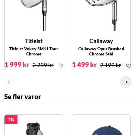
Titleist
Callaway
Titleist Vokey SM11 Tour
Callaway Opus Brushed
Chrome
Chrome Stål
1 999 kr
1 499 kr
2 299 kr
2 199 kr
Se fler varor
7