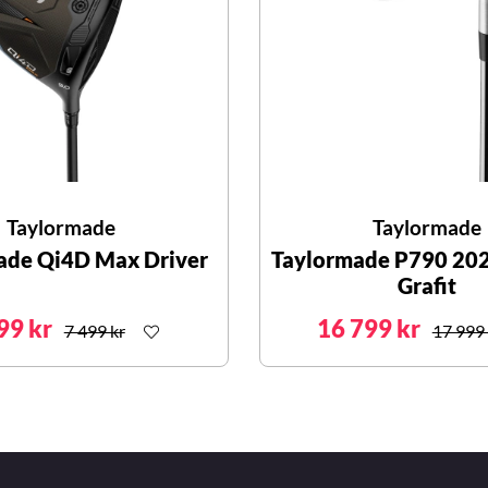
Taylormade
Taylormade
ade Qi4D Max Driver
Taylormade P790 202
Grafit
99 kr
16 799 kr
7 499 kr
17 999 