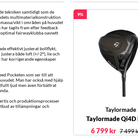
de tekniken samtidigt som de
9
udets multimaterialkonstruktion
ra massa/vikt i områden på huvudet
har tagits fram efter feedback
en optimal fairwayklubba oavsett
e effektivt justerat bollflykt,
stera både loft (+/-2°), lie och
gi har korrigerande egenskaper
d Pocketen som ser till att
bhuvudet. Man har också med hjälp
fullt ljud men även förbättrat
anda.
ertis och produktionsprocesser
 utbud av tillämpningar och
Taylormade
Taylormade Qi4D 
6 799 kr
7 499 