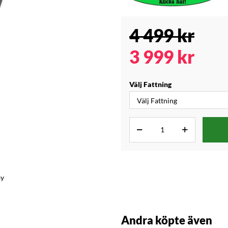
4 499
kr
3 999
kr
Välj Fattning
ay
Andra köpte även