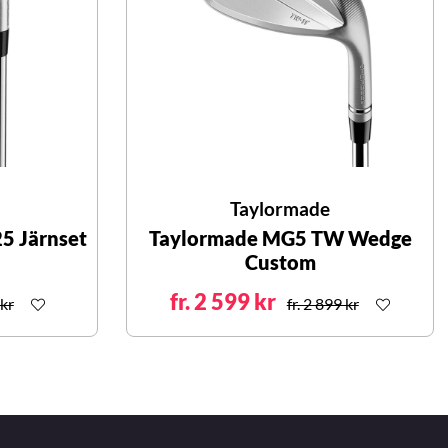
Taylormade
5 Järnset
Taylormade MG5 TW Wedge
Custom
fr. 2 599 kr
kr
fr. 2 899 kr