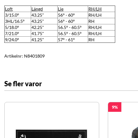
Loft
Längd
Lie
RH/LH
3/15.0°
43.25"
56° - 60°
RH/LH
3HL/16.5°
43.25"
56° - 60°
RH
5/18.0°
42.25"
56.5° - 60.5°
RH/LH
7/21.0°
41.75"
56.5° - 60.5°
RH/LH
9/24.0°
41.25"
57° - 61°
RH
Artikelnr:
N8401809
Se fler varor
9