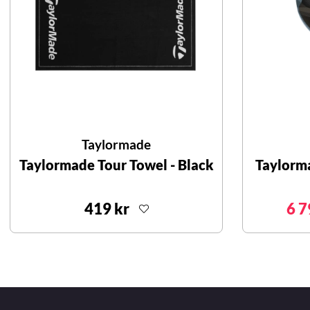
Taylormade
Taylormade Tour Towel - Black
Taylorm
419 kr
6 7