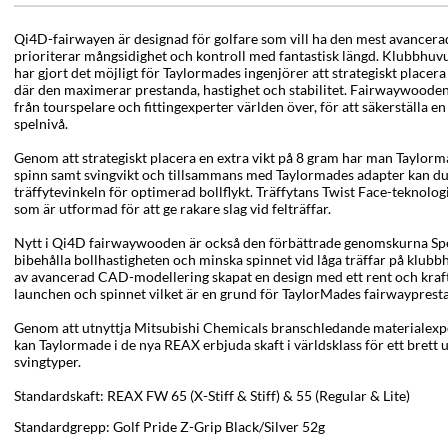
Qi4D-fairwayen är designad för golfare som vill ha den mest avancera
prioriterar mångsidighet och kontroll med fantastisk längd. Klubbhuv
har gjort det möjligt för Taylormades ingenjörer att strategiskt place
där den maximerar prestanda, hastighet och stabilitet. Fairwaywooden 
från tourspelare och fittingexperter världen över, för att säkerställa 
spelnivå.
Genom att strategiskt placera en extra vikt på 8 gram har man Taylormad
spinn samt svingvikt och tillsammans med Taylormades adapter kan du ju
träffytevinkeln för optimerad bollflykt. Träffytans Twist Face-teknolo
som är utformad för att ge rakare slag vid felträffar.
Nytt i Qi4D fairwaywooden är också den förbättrade genomskurna Spee
bibehålla bollhastigheten och minska spinnet vid låga träffar på klub
av avancerad CAD-modellering skapat en design med ett rent och kraft
launchen och spinnet vilket är en grund för TaylorMades fairwayprest
Genom att utnyttja Mitsubishi Chemicals branschledande materialexp
kan Taylormade i de nya REAX erbjuda skaft i världsklass för ett brett
svingtyper.
Standardskaft: REAX FW 65 (X-Stiff & Stiff) & 55 (Regular & Lite)
Standardgrepp: Golf Pride Z-Grip Black/Silver 52g