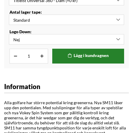
Antal lager tape:
Logo Down:
Lägg i kundvagnen
Information
Alla golfare har större potential kring greenerna. Nya SM11 låser
upp den potentialen. Med sulslipningar för alla typer av spelstilar
och nya Vokey Spin System som ger pålitlig kontroll kring
greenerna, är det här wedgar som ger dig de verktyg, och det
självförtroende, du behöver för att slå de slag du alltid velat slå.
SM11 har samma tyngdpunktsposition för varje enskilt loft för alla
sulslipningar, vilket ger en kontrollerad och konsekvent