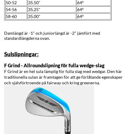
50-52
35.50"
64°
54-56
35.25"
64°
58-60
35.00"
64°
Damlängd är -1" och juniorlängd är -2" jämfört med
standardlängderna ovan.
Sulslipningar:
F Grind - Allroundslipning för fulla wedge-slag
F Grind är en hel sula lämplig för fulla slag med wedgar. Den här
traditionella sulan är framtagen för att ge förlåtande egenskaper
och självförtroende på fairway och kring greenerna.