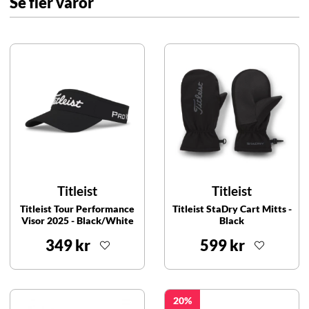
Se fler varor
Titleist
Titleist
Titleist Tour Performance
Titleist StaDry Cart Mitts -
Visor 2025 - Black/White
Black
349 kr
599 kr
20