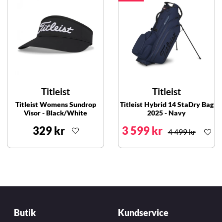
Titleist
Titleist
Titleist Womens Sundrop
Titleist Hybrid 14 StaDry Bag
Visor - Black/White
2025 - Navy
329 kr
3 599 kr
4 499 kr
Butik
Kundservice