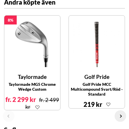
Andra köpte även
8
Taylormade
Golf Pride
Taylormade MG5 Chrome
Golf Pride MCC
Wedge Custom
Multicompound Svart/Röd -
Standard
fr. 2 299 kr
fr. 2 499
219 kr
kr