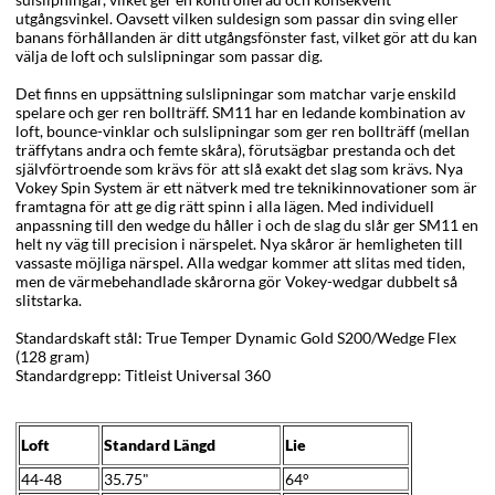
utgångsvinkel. Oavsett vilken suldesign som passar din sving eller
banans förhållanden är ditt utgångsfönster fast, vilket gör att du kan
välja de loft och sulslipningar som passar dig.
Det finns en uppsättning sulslipningar som matchar varje enskild
spelare och ger ren bollträff. SM11 har en ledande kombination av
loft, bounce-vinklar och sulslipningar som ger ren bollträff (mellan
träffytans andra och femte skåra), förutsägbar prestanda och det
självförtroende som krävs för att slå exakt det slag som krävs. Nya
Vokey Spin System är ett nätverk med tre teknikinnovationer som är
framtagna för att ge dig rätt spinn i alla lägen. Med individuell
anpassning till den wedge du håller i och de slag du slår ger SM11 en
helt ny väg till precision i närspelet. Nya skåror är hemligheten till
vassaste möjliga närspel. Alla wedgar kommer att slitas med tiden,
men de värmebehandlade skårorna gör Vokey-wedgar dubbelt så
slitstarka.
Standardskaft stål: True Temper Dynamic Gold S200/Wedge Flex
(128 gram)
Standardgrepp: Titleist Universal 360
Loft
Standard Längd
Lie
44-48
35.75"
64°