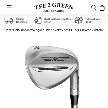
Snabba
Brett sortiment med bra
Fri frakt över
leveranser!
priser!
1500:-
Hem
Golfklubbor
Wedgar
Titleist Vokey SM11 Tour Chrome Custom