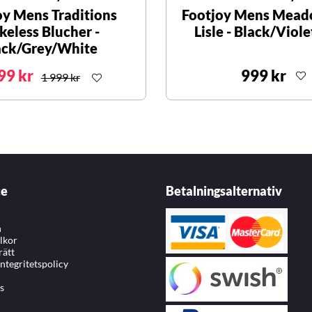
oy Mens Traditions
Footjoy Mens Mead
keless Blucher -
Lisle - Black/Viol
ack/Grey/White
99 kr
999 kr
1 999 kr
ce
Betalningsalternativ
n
llkor
rätt
integritetspolicy
s