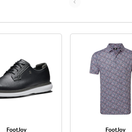
FootJoy
FootJoy