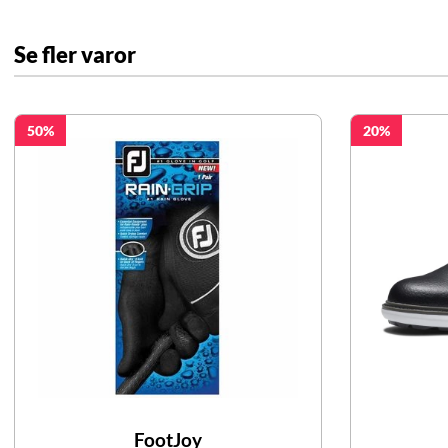
Se fler varor
50
20
FootJoy