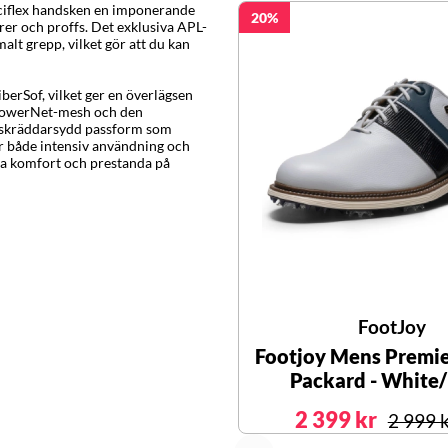
 Sciflex handsken en imponerande
20
örer och proffs. Det exklusiva APL-
alt grepp, vilket gör att du kan
berSof, vilket ger en överlägsen
 PowerNet-mesh och den
h skräddarsydd passform som
ör både intensiv användning och
ta komfort och prestanda på
FootJoy
Footjoy Mens Premie
Packard - White
2 399 kr
2 999 