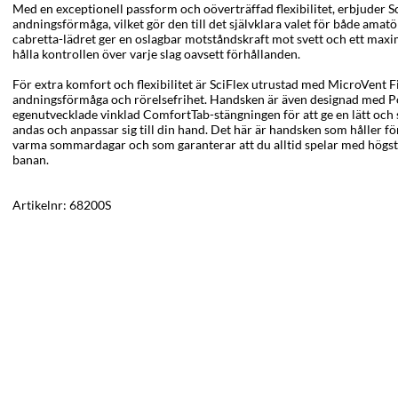
Med en exceptionell passform och oöverträffad flexibilitet, erbjuder
andningsförmåga, vilket gör den till det självklara valet för både amat
cabretta-lädret ger en oslagbar motståndskraft mot svett och ett maxim
hålla kontrollen över varje slag oavsett förhållanden.
För extra komfort och flexibilitet är SciFlex utrustad med MicroVent Fi
andningsförmåga och rörelsefrihet. Handsken är även designad med
egenutvecklade vinklad ComfortTab-stängningen för att ge en lätt oc
andas och anpassar sig till din hand. Det här är handsken som håller f
varma sommardagar och som garanterar att du alltid spelar med högs
banan.
Artikelnr:
68200S