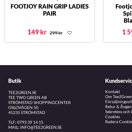
FOOTJOY RAIN GRIP LADIES
Footj
PAIR
Spi
Bl
149 kr
1 5
299 kr
Butik
Kundservi
Kontakt
TEE2GREEN.SE
Om Tee2Gree
TEE TWO GREEN AB
Försäljningsvi
STRÖMSTAD SHOPPINGCENTER
Retur & Ånger
OSLOVÄGEN 50
Sekretess och 
45235 STRÖMSTAD
Cookies
Radera Cookie
TLF:
0793 39 14 15
MAIL:
INFO@TEE2GREEN.SE