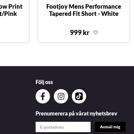
ow Print
Footjoy Mens Performance
et/Pink
Tapered Fit Short - White
999 kr
Följ oss
Prenumerera på vårat nyhetsbrev