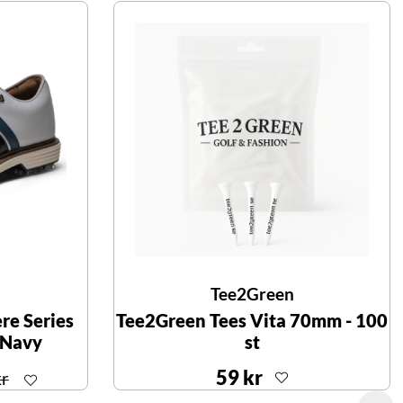
Tee2Green
re Series
Tee2Green Tees Vita 70mm - 100
/Navy
st
59 kr
kr