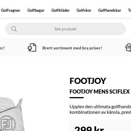
Golfvagnar
Golfbagar
Golfkläder
Golfskor
Golfhandskar
T
er!
Brett sortiment med bra priser!
FOOTJOY
FOOTJOY MENS SCIFLEX
Upplev den ultimata golfhandsk
kombinationen av känsla, pres
299
kr