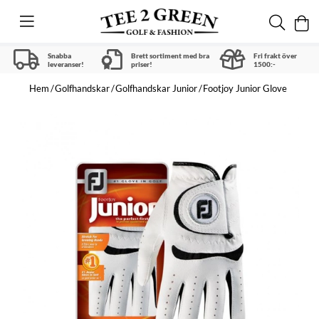
Snabba
Brett sortiment med bra
Fri frakt över
leveranser!
priser!
1500:-
Hem
Golfhandskar
Golfhandskar Junior
Footjoy Junior Glove