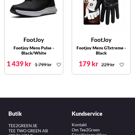
FootJoy
FootJoy
Footjoy Mens Pulse -
Footjoy Mens GTxtreme -
Black/White
Black
1 439 kr
179 kr
1 799 kr
229 kr
Butik
Kundservice
Kontakt
TEE2GREEN.SE
Om Tee2Green
TEE TWO GREEN AB
Försäljningsvillkor