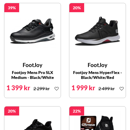
39
20
FootJoy
FootJoy
Footjoy Mens Pro SLX
Footjoy Mens HyperFlex -
Medium - Black/White
Black/White/Red
1 399 kr
1 999 kr
2 299 kr
2 499 kr
20
22