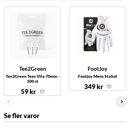
Tee2Green
FootJoy
Tee2Green Tees Vita 70mm -
Footjoy Mens StaSof
100 st
349 kr
59 kr
Se fler varor