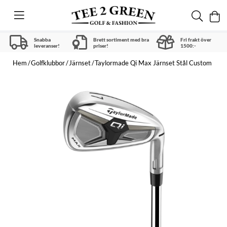
Snabba
Brett sortiment med bra
Fri frakt över
leveranser!
priser!
1500:-
Hem
Golfklubbor
Järnset
Taylormade Qi Max Järnset Stål Custom