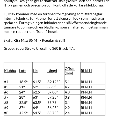
bollflykt. Designen ger förbättrad utslagsvinkel och spelbarhet i de
långa järnen och precision och kontroll i de kortare klubborna.
Qi Max kommer med en förfinad formgivning som återspeglar
interna tekniska funktioner för att skapa en look som inspirerar
spelarna. Formgivningen inkluderar en självförtroendeingivande
tunnare topplinje och en bladlängd som smälter sömlöst samman
med en reducerad offset på hosel.
Skaft: KBS Max 85 MT - Regular & Stiff
Grepp: SuperStroke Crossline 360 Black 47g
Offset
Klubba
Loft
Lie
Längd
RH/LH
(mm)
#4
18.5°
61.5°
39.125”
5.1
RH/LH
#5
21°
62°
38.5”
4.7
RH/LH
#6
24°
62.5°
37.88”
4.3
RH/LH
#7
28°
63°
37.25”
3.9
RH/LH
#8
32.5°
63.5°
36.75
3.4
RH/LH
#9
37°
64°
36.25”
2.9
RH/LH
#P
42.5°
64.5°
35.75”
2.4
RH/LH