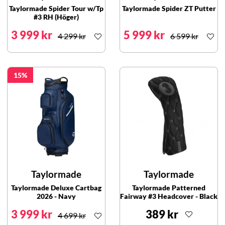
Taylormade Spider Tour w/Tp
Taylormade Spider ZT Putter
#3 RH (Höger)
3 999 kr
5 999 kr
4 299 kr
6 599 kr
15
Taylormade
Taylormade
Taylormade Deluxe Cartbag
Taylormade Patterned
2026 - Navy
Fairway #3 Headcover - Black
3 999 kr
389 kr
4 699 kr