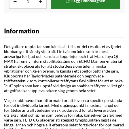
Lägg i kundvagnen
Information
Det golfare uppfattar som känsla är till stor del resultatet av ljudet
klubban ger ifrån sig vid träff. De två områden som är mest
ansvariga för ljud och känsla är topplinjen och träffytan. I nya Qi
MAX har en ny intern stabilitetsstång och ECHO Damper-material
strategiskt placerats för att stödja dessa områden, minska
vibrationer och ge en premium känsla i ett spelförbättrande järn.
Klubborna har TaylorMades patenterade och beprövade
träffyteteknik som kontrollerar träffytans flexibilitet för att minska
"cut"-spinn som kan uppstå vid design av snabba träffytor, vilket gör
att golfare kan uppleva rakare slag genom hela setet.
Varje klubbhuvud har utformats för att leverera specifik prestanda
för det individuella järnet. Med utgångspunkt i maximal längd och
förlåtelse är träffytedesignen skräddarsydd för att leverera den
utslagsvinkel och spinn som behövs för raka, konsekventa slag med
varje järn. FLTD CG placerar strategiskt tyngdpunkten lägst i de
långa järnen och högre allt eftersom setet fortskrider för optimerad