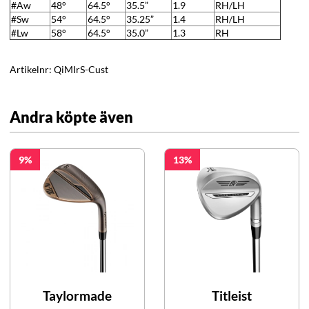
#Aw
48°
64.5°
35.5”
1.9
RH/LH
#Sw
54°
64.5°
35.25”
1.4
RH/LH
#Lw
58°
64.5°
35.0”
1.3
RH
Artikelnr:
QiMIrS-Cust
Andra köpte även
9
13
Taylormade
Titleist