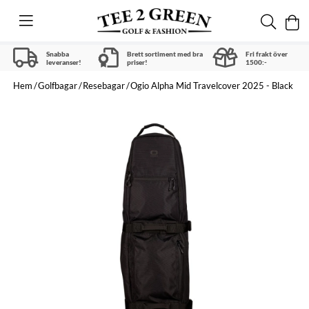
Snabba
Brett sortiment med bra
Fri frakt över
leveranser!
priser!
1500:-
Hem
Golfbagar
Resebagar
Ogio Alpha Mid Travelcover 2025 - Black