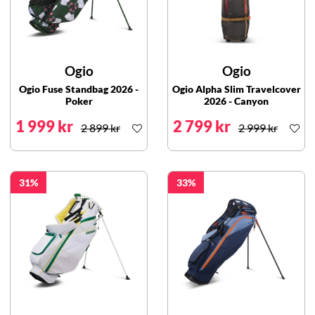
Ogio
Ogio
Ogio Fuse Standbag 2026 -
Ogio Alpha Slim Travelcover
Poker
2026 - Canyon
1 999 kr
2 799 kr
2 899 kr
2 999 kr
31
33