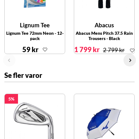
Lignum Tee
Abacus
Lignum Tee 72mm Neon - 12-
Abacus Mens Pitch 37.5 Rain
pack
Trousers - Black
59 kr
1 799 kr
2 799 kr
Se fler varor
5