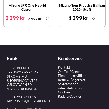
Mizuno JPX One Hybrid
Mizuno Tour Practice Ballbag
Custom
2025 - Staff
3 399 kr
1 399 kr
3 599 kr
Butik
Kundservice
Kontakt
TEE2GREEN.SE
Om Tee2Green
TEE TWO GREEN AB
Försäljningsvillkor
STRÖMSTAD
Retur & Ångerrätt
SHOPPINGCENTER
Sekretess och
OSLOVÄGEN 50
integritetspolicy
45235 STRÖMSTAD
Cookies
Radera Cookies
TLF:
0793 39 14 15
MAIL:
INFO@TEE2GREEN.SE
ORG.NR: 559115-1575