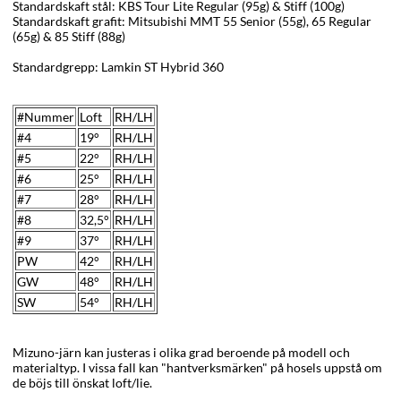
Standardskaft stål: KBS Tour Lite Regular (95g) & Stiff (100g)
Standardskaft grafit: Mitsubishi MMT 55 Senior (55g), 65 Regular
(65g) & 85 Stiff (88g)
Standardgrepp: Lamkin ST Hybrid 360
#Nummer
Loft
RH/LH
#4
19°
RH/LH
#5
22°
RH/LH
#6
25°
RH/LH
#7
28
°
RH/LH
#8
32,5
°
RH/LH
#9
37°
RH/LH
PW
42
°
RH/LH
GW
48
°
RH/LH
SW
54
°
RH/LH
Mizuno-järn kan justeras i olika grad beroende på modell och
materialtyp. I vissa fall kan "hantverksmärken" på hosels uppstå om
de böjs till önskat loft/lie.