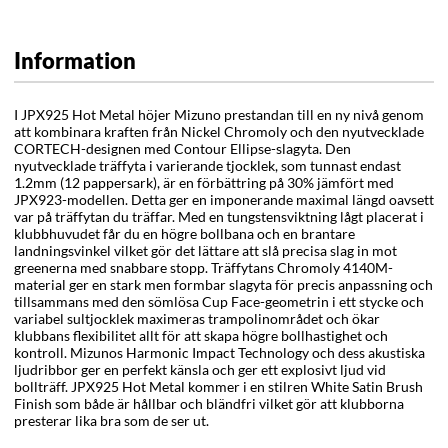
Information
I JPX925 Hot Metal höjer Mizuno prestandan till en ny nivå genom
att kombinara kraften från Nickel Chromoly och den nyutvecklade
CORTECH-designen med Contour Ellipse-slagyta. Den
nyutvecklade träffyta i varierande tjocklek, som tunnast endast
1.2mm (12 pappersark), är en förbättring på 30% jämfört med
JPX923-modellen. Detta ger en imponerande maximal längd oavsett
var på träffytan du träffar. Med en tungstensviktning lågt placerat i
klubbhuvudet får du en högre bollbana och en brantare
landningsvinkel vilket gör det lättare att slå precisa slag in mot
greenerna med snabbare stopp. Träffytans Chromoly 4140M-
material ger en stark men formbar slagyta för precis anpassning och
tillsammans med den sömlösa Cup Face-geometrin i ett stycke och
variabel sultjocklek maximeras trampolinområdet och ökar
klubbans flexibilitet allt för att skapa högre bollhastighet och
kontroll. Mizunos Harmonic Impact Technology och dess akustiska
ljudribbor ger en perfekt känsla och ger ett explosivt ljud vid
bollträff. JPX925 Hot Metal kommer i en stilren White Satin Brush
Finish som både är hållbar och bländfri vilket gör att klubborna
presterar lika bra som de ser ut.