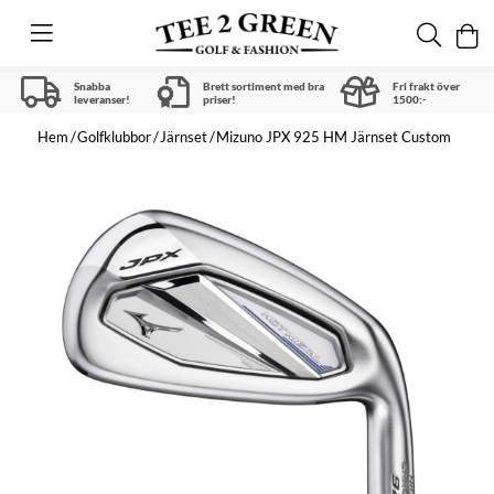
Snabba
Brett sortiment med bra
Fri frakt över
leveranser!
priser!
1500:-
Hem
Golfklubbor
Järnset
Mizuno JPX 925 HM Järnset Custom