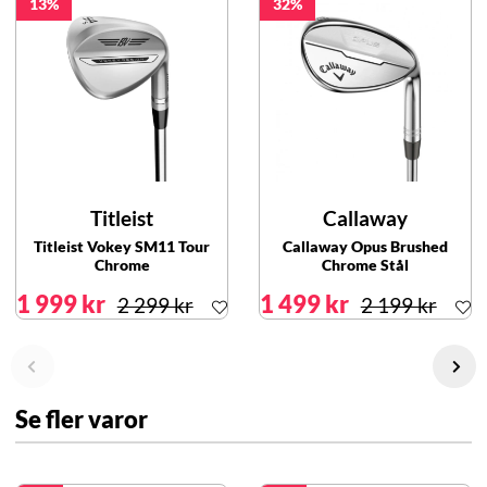
13
32
Titleist
Callaway
Titleist Vokey SM11 Tour
Callaway Opus Brushed
Chrome
Chrome Stål
1 999 kr
1 499 kr
2 299 kr
2 199 kr
Se fler varor