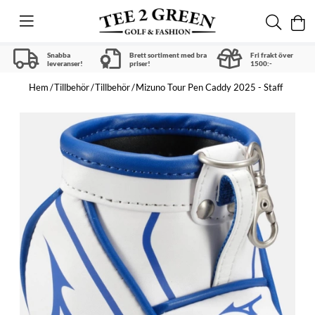
Snabba
Brett sortiment med bra
Fri frakt över
leveranser!
priser!
1500:-
Hem
Tillbehör
Tillbehör
Mizuno Tour Pen Caddy 2025 - Staff