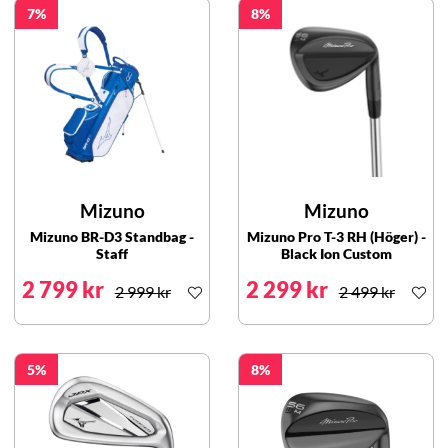
7
8
Mizuno
Mizuno
Mizuno BR-D3 Standbag -
Mizuno Pro T-3 RH (Höger) -
Staff
Black Ion Custom
2 799 kr
2 299 kr
2 999 kr
2 499 kr
5
8