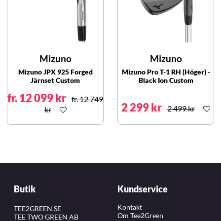
Mizuno
Mizuno
Mizuno JPX 925 Forged
Mizuno Pro T-1 RH (Höger) -
Järnset Custom
Black Ion Custom
fr. 12 099 kr
fr. 12 749
2 299 kr
2 499 kr
kr
Butik
Kundservice
Kontakt
TEE2GREEN.SE
Om Tee2Green
TEE TWO GREEN AB