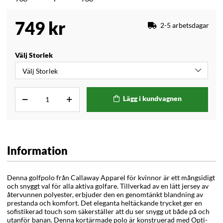
749
kr
2-5 arbetsdagar
Välj Storlek
Lägg i kundvagnen
Information
Denna golfpolo från Callaway Apparel för kvinnor är ett mångsidigt
och snyggt val för alla aktiva golfare. Tillverkad av en lätt jersey av
återvunnen polyester, erbjuder den en genomtänkt blandning av
prestanda och komfort. Det eleganta heltäckande trycket ger en
sofistikerad touch som säkerställer att du ser snygg ut både på och
utanför banan. Denna kortärmade polo är konstruerad med Opti-