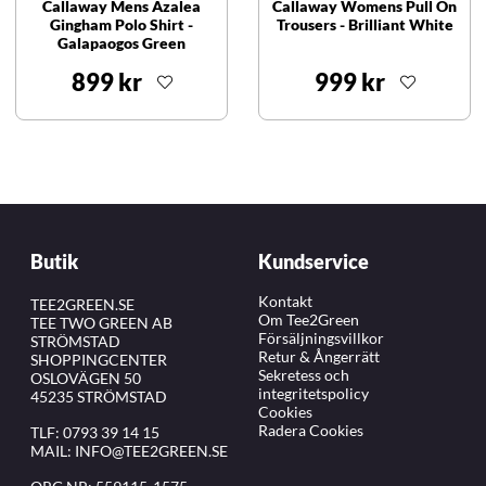
Callaway Mens Azalea
Callaway Womens Pull On
Gingham Polo Shirt -
Trousers - Brilliant White
Galapaogos Green
899 kr
999 kr
Butik
Kundservice
Kontakt
TEE2GREEN.SE
Om Tee2Green
TEE TWO GREEN AB
Försäljningsvillkor
STRÖMSTAD
Retur & Ångerrätt
SHOPPINGCENTER
Sekretess och
OSLOVÄGEN 50
integritetspolicy
45235 STRÖMSTAD
Cookies
Radera Cookies
TLF:
0793 39 14 15
MAIL:
INFO@TEE2GREEN.SE