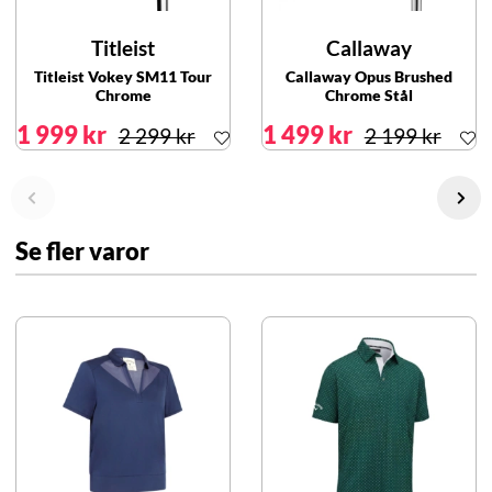
Titleist
Callaway
Titleist Vokey SM11 Tour
Callaway Opus Brushed
Chrome
Chrome Stål
1 999 kr
1 499 kr
2 299 kr
2 199 kr
Se fler varor