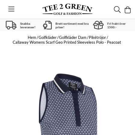
Snabba
Brett sortiment med bra
Fri frakt över
leveranser!
priser!
1500:-
Hem
Golfkläder
Golfkläder Dam
Pikétröjor
Callaway Womens Scarf Geo Printed Sleeveless Polo - Peacoat