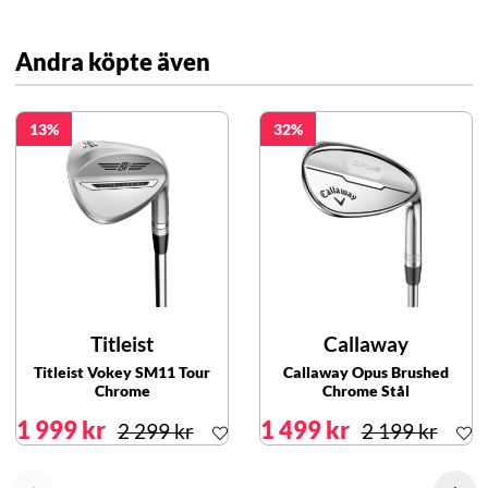
Andra köpte även
13
32
Titleist
Callaway
Titleist Vokey SM11 Tour
Callaway Opus Brushed
Chrome
Chrome Stål
1 999 kr
1 499 kr
2 299 kr
2 199 kr