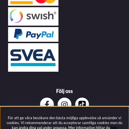
Följ oss
För att ge våra besökare den bästa möjliga upplevelse så använder vi
Prenumerera på vårat nyhetsbrev
cookies. Vi rekommenderar att du accepterar samtliga cookies men du
kan ändra dina val under anpassa.
Mer information hittar du
här.