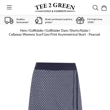
Snabba
Brett sortiment med bra
Fri frakt över
leveranser!
priser!
1500:-
Hem
Golfkläder
Golfkläder Dam
Shorts/Kjolar
Callaway Womens Scarf Geo Print Asymmetrical Skort - Peacoat