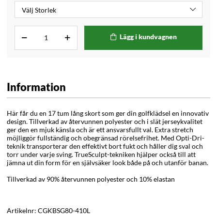
Lägg i kundvagnen
Information
Här får du en 17 tum lång skort som ger din golfklädsel en innovativ
design. Tillverkad av återvunnen polyester och i slät jerseykvalitet
ger den en mjuk känsla och är ett ansvarsfullt val.
Extra stretch
möjliggör fullständig och obegränsad rörelsefrihet.
Med Opti-Dri-
teknik transporterar den effektivt bort fukt och håller dig sval och
torr under varje sving. TrueSculpt-tekniken hjälper också till att
jämna ut din form för en självsäker look både på och utanför banan.
Tillverkad av 90% återvunnen polyester och 10% elastan
Artikelnr:
CGKBSG80-410L