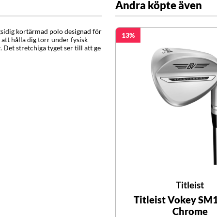
Andra köpte även
gsidig kortärmad polo designad för
13
 att hålla dig torr under fysisk
et stretchiga tyget ser till att ge
Titleist
Titleist Vokey SM
Chrome