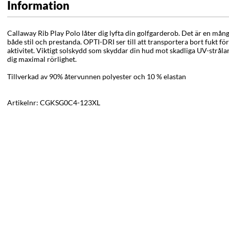
Information
Callaway Rib Play Polo låter dig lyfta din golfgarderob. Det är en mån
både stil och prestanda.
OPTI-DRI ser till att transportera bort fukt för
aktivitet.
Viktigt solskydd som skyddar din hud mot skadliga UV-strålar. D
dig maximal rörlighet.
Tillverkad av 90% återvunnen polyester och 10 % elastan
Artikelnr:
CGKSG0C4-123XL