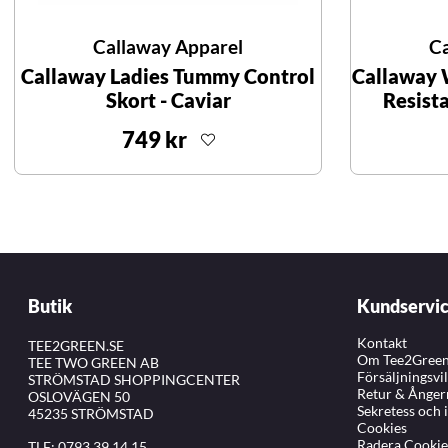
Callaway Apparel
Ca
Callaway Ladies Tummy Control
Callaway
Skort - Caviar
Resist
749 kr
Butik
Kundservi
Kontakt
TEE2GREEN.SE
Om Tee2Gree
TEE TWO GREEN AB
Försäljningsvi
STRÖMSTAD SHOPPINGCENTER
Retur & Ånger
OSLOVÄGEN 50
Sekretess och 
45235 STRÖMSTAD
Cookies
Radera Cookie
TLF:
0793 39 14 15