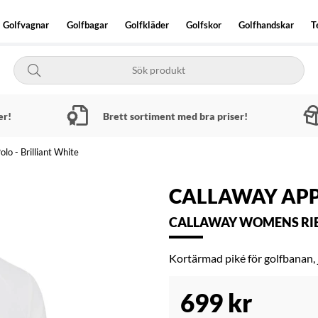
Golfvagnar
Golfbagar
Golfkläder
Golfskor
Golfhandskar
T
er!
Brett sortiment med bra priser!
o - Brilliant White
CALLAWAY AP
CALLAWAY WOMENS RIB 
Kortärmad piké för golfbanan, j
699
kr