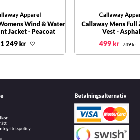
llaway Apparel
Callaway Appa
 Womens Wind & Water
Callaway Mens Full 
ant Jacket - Peacoat
Vest - Asphal
1 249 kr
499 kr
749 kr
ce
Betalningsalternativ
n
llkor
rätt
integritetspolicy
s