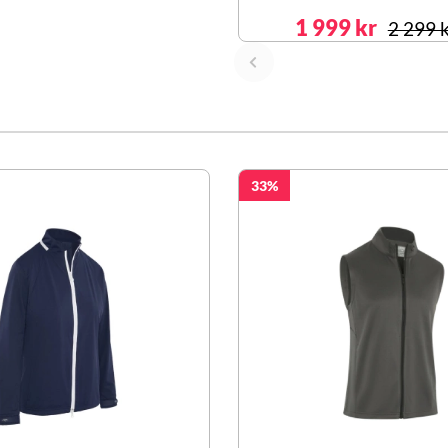
1 999 kr
2 299 
33