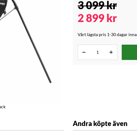
3 099
kr
2 899
kr
Vårt lägsta pris 1-30 dagar inn
ack
Andra köpte även