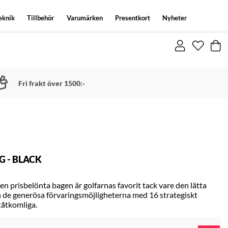
eknik
Tillbehör
Varumärken
Presentkort
Nyheter
Fri frakt över 1500:-
 - BLACK
n prisbelönta bagen är golfarnas favorit tack vare den lätta
och de generösa förvaringsmöjligheterna med 16 strategiskt
ttåtkomliga.