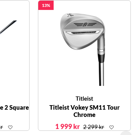
13
Titleist
e 2 Square
Titleist Vokey SM11 Tour
Chrome
1 999 kr
kr
2 299 kr