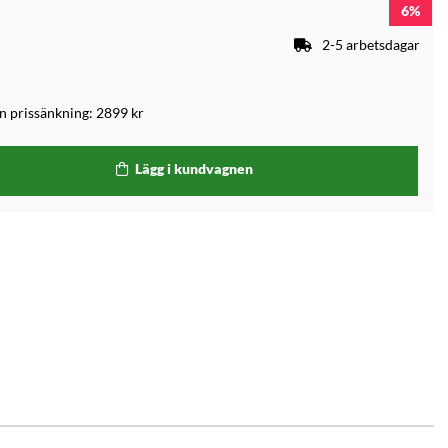
6
2-5 arbetsdagar
an prissänkning:
2899 kr
Lägg i kundvagnen