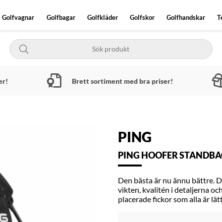
Golfvagnar
Golfbagar
Golfkläder
Golfskor
Golfhandskar
T
er!
Brett sortiment med bra priser!
PING
PING HOOFER STANDBAG
Den bästa är nu ännu bättre. De
vikten, kvalitén i detaljerna 
placerade fickor som alla är lä