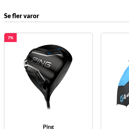
Se fler varor
7
Ping