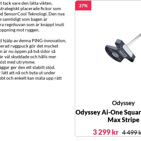
 tack vare den lätta vikten,
27
strategiskt placerade fickor som
med SensorCool Teknologi. Den nya
le samtidigt som bagen är
ara regnhuvan som är knäppt inuti
toppning mot ryggen.
ed hjälp av denna PING-innovation,
ruerad ryggpuck gör det mycket
n är nu öppen på två sidor så
är väl skyddade och hålls mer
eröst med utrymme.
gar ger den ett stabilt stöd.
 lätt att nå och byta ut under
abbt och enkelt kan mäta upp rätt
Odyssey
Odyssey Ai-One Squar
Max Stripe
3 299 kr
4 499 