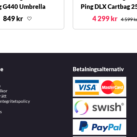
g G440 Umbrella
Ping DLX Cartbag 25
849 kr
4 299 kr
4 599 k
ce
Betalningsalternativ
n
llkor
rätt
integritetspolicy
s