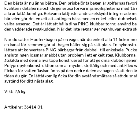
Den bästa är nu ännu bättre. Den prisbelönta bagen är golfarnas favorit
kvalitén i detaljerna och de generösa förvaringsmöjligheterna med 16 
alla är lättåtkomliga. Bekväma lättjusterande axelskydd integrerade 
bärselen gör det enkelt att antingen bära med en enkel- eller dubbelse
välbalanserad. Det är lätt att hålla dina PING-klubbar torra; använd b
den vadderade ryggkudden. När det inte regnar ger regnhuvan extra s
När du sätter Hoofer-bagen på en vagn, når du enkelt alla 11 fickor m
en kanal för remmen gör att bagen håller sig på rätt plats. En nykonst
lättare att konvertera PING-bärbagar från dubbel- till enkelsele. Pucke
anslutningen lossnar snabbt utan problem i ett enkelt steg. Klubborna 
åtskilda med denna nya topp konstruerad för att ge dina klubbor gen
Polypropylenkonstruktion som är mycket stöttålig och med anti-flex väg
Fickan för vattenflaskan finns på den nedre delen av bagen så att den är
tiden du går. En lättåtkomlig ficka för din avståndsmätare så att du sn
avstånd för ditt nästa slag.
Vikt: 2,5 kg
Artikelnr:
36414-01