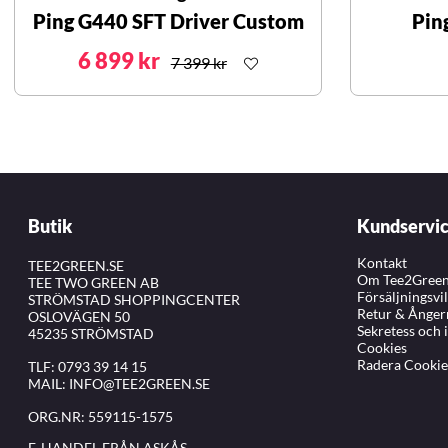
Ping G440 SFT Driver Custom
Pin
6 899 kr
7 399 kr
Butik
Kundservi
Kontakt
TEE2GREEN.SE
Om Tee2Gree
TEE TWO GREEN AB
Försäljningsvi
STRÖMSTAD SHOPPINGCENTER
Retur & Ånger
OSLOVÄGEN 50
Sekretess och 
45235 STRÖMSTAD
Cookies
Radera Cookie
TLF:
0793 39 14 15
MAIL:
INFO@TEE2GREEN.SE
ORG.NR: 559115-1575
E-HANDEL FRÅN ASKÅS