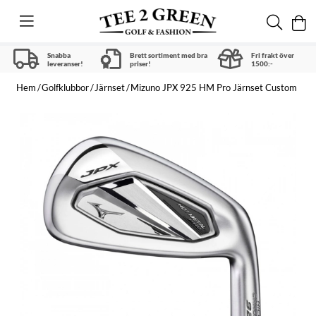
Snabba
Brett sortiment med bra
Fri frakt över
leveranser!
priser!
1500:-
Hem
Golfklubbor
Järnset
Mizuno JPX 925 HM Pro Järnset Custom