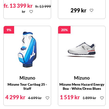
fr. 13 399 kr
fr. 13 999
299 kr
kr
9
20
Mizuno
Mizuno
Mizuno Tour Cartbag 25 -
Mizuno Mens Hazard Energy
Staff
Boa - White/Dress Blues
4 299 kr
1 519 kr
4 699 kr
1 899 kr