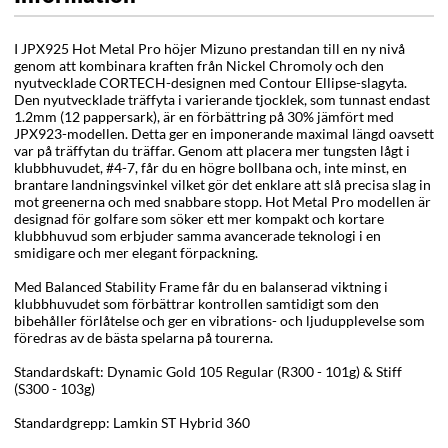
I JPX925 Hot Metal Pro höjer Mizuno prestandan till en ny nivå
genom att kombinara kraften från Nickel Chromoly och den
nyutvecklade CORTECH-designen med Contour Ellipse-slagyta.
Den nyutvecklade träffyta i varierande tjocklek, som tunnast endast
1.2mm (12 pappersark), är en förbättring på 30% jämfört med
JPX923-modellen. Detta ger en imponerande maximal längd oavsett
var på träffytan du träffar. Genom att placera mer tungsten lågt i
klubbhuvudet, #4-7, får du en högre bollbana och, inte minst, en
brantare landningsvinkel vilket gör det enklare att slå precisa slag in
mot greenerna och med snabbare stopp. Hot Metal Pro modellen är
designad för golfare som söker ett mer kompakt och kortare
klubbhuvud som erbjuder samma avancerade teknologi i en
smidigare och mer elegant förpackning.
Med Balanced Stability Frame får du en balanserad viktning i
klubbhuvudet som förbättrar kontrollen samtidigt som den
bibehåller förlåtelse och ger en vibrations- och ljudupplevelse som
föredras av de bästa spelarna på tourerna.
Standardskaft: Dynamic Gold 105 Regular (R300 - 101g) & Stiff
(S300 - 103g)
Standardgrepp: Lamkin ST Hybrid 360