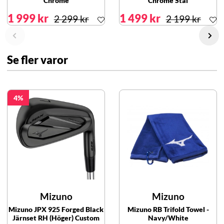
Chrome
Chrome Stål
1 999 kr
1 499 kr
2 299 kr
2 199 kr
Se fler varor
4
Mizuno
Mizuno
Mizuno JPX 925 Forged Black
Mizuno RB Trifold Towel -
Järnset RH (Höger) Custom
Navy/White