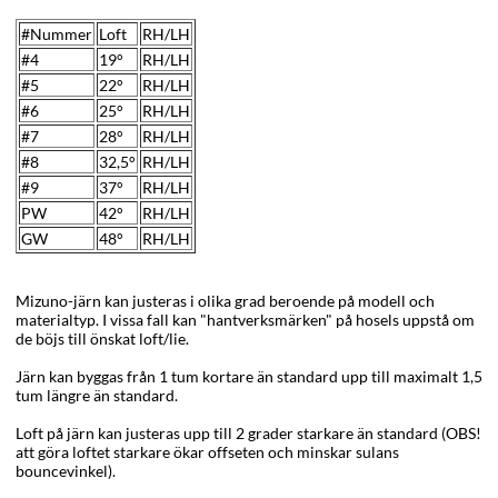
#Nummer
Loft
RH/LH
#4
19°
RH/LH
#5
22°
RH/LH
#6
25°
RH/LH
#7
28
°
RH/LH
#8
32,5
°
RH/LH
#9
37°
RH/LH
PW
42
°
RH/LH
GW
48
°
RH/LH
Mizuno-järn kan justeras i olika grad beroende på modell och
materialtyp. I vissa fall kan "hantverksmärken" på hosels uppstå om
de böjs till önskat loft/lie.
Järn kan byggas från 1 tum kortare än standard upp till maximalt 1,5
tum längre än standard.
Loft på järn kan justeras upp till 2 grader starkare än standard (OBS!
att göra loftet starkare ökar offseten och minskar sulans
bouncevinkel).