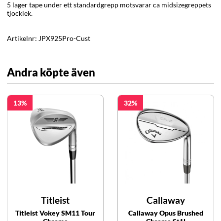
5 lager tape under ett standardgrepp motsvarar ca midsizegreppets
tjocklek.
Artikelnr:
JPX925Pro-Cust
Andra köpte även
13
32
Titleist
Callaway
Titleist Vokey SM11 Tour
Callaway Opus Brushed