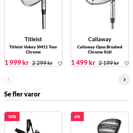
Titleist
Callaway
Titleist Vokey SM11 Tour
Callaway Opus Brushed
Chrome
Chrome Stål
1 999 kr
1 499 kr
2 299 kr
2 199 kr
Se fler varor
10
6