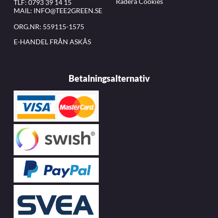
Radera Cookies
TLF:
0793 39 14 15
MAIL:
INFO@TEE2GREEN.SE
ORG.NR: 559115-1575
E-HANDEL FRÅN ASKÅS
Betalningsalternativ