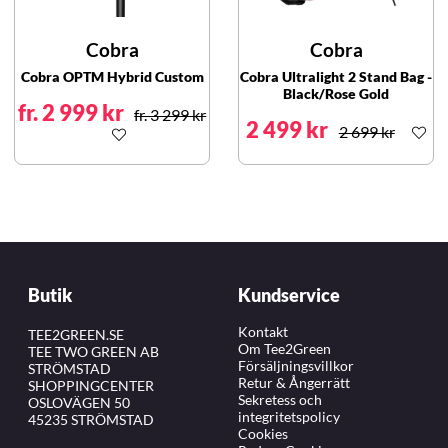
Cobra
Cobra
Cobra OPTM Hybrid Custom
Cobra Ultralight 2 Stand Bag -
Black/Rose Gold
fr. 2 999 kr
fr. 3 299 kr
2 499 kr
2 699 kr
Butik
Kundservice
Kontakt
TEE2GREEN.SE
Om Tee2Green
TEE TWO GREEN AB
Försäljningsvillkor
STRÖMSTAD
Retur & Ångerrätt
SHOPPINGCENTER
Sekretess och
OSLOVÄGEN 50
integritetspolicy
45235 STRÖMSTAD
Cookies