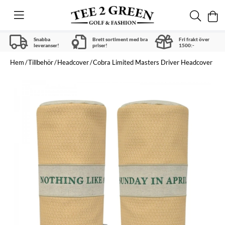
Snabba
Brett sortiment med bra
Fri frakt över
leveranser!
priser!
1500:-
Hem
Tillbehör
Headcover
Cobra Limited Masters Driver Headcover