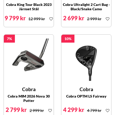
Cobra King Tour Black 2023
Cobra Ultralight 2 Cart Bag -
Järnset Stål
Black/Snake Camo
9 799 kr
2 699 kr
12 999 kr
2 999 kr
7
10
Cobra
Cobra
Cobra MIM 2026 Nova 30
Cobra OPTM LS Fairway
Putter
2 799 kr
4 299 kr
2 999 kr
4 799 kr