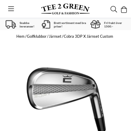
Snabba
Brett sortiment med bra
Fri frakt över
leveranser!
priser!
1500:-
Hem
Golfklubbor
Järnset
Cobra 3DP X Järnset Custom