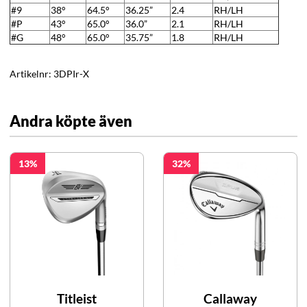
#9
38°
64.5°
36.25”
2.4
RH/LH
#P
43°
65.0°
36.0”
2.1
RH/LH
#G
48°
65.0°
35.75”
1.8
RH/LH
Artikelnr:
3DPIr-X
Andra köpte även
13
32
Titleist
Callaway