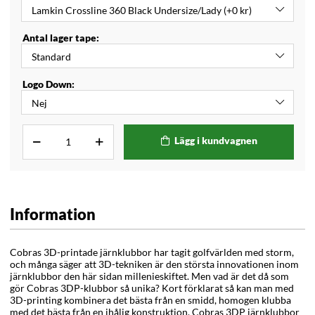
Antal lager tape:
Logo Down:
Lägg i kundvagnen
Information
Cobras 3D-printade järnklubbor har tagit golfvärlden med storm,
och många säger att 3D-tekniken är den största innovationen inom
järnklubbor den här sidan millenieskiftet. Men vad är det då som
gör Cobras 3DP-klubbor så unika? Kort förklarat så kan man med
3D-printing kombinera det bästa från en smidd, homogen klubba
med det bästa från en ihålig konstruktion. Cobras 3DP järnklubbor