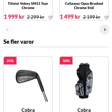
Titleist Vokey SM11 Tour
Callaway Opus Brushed
Chrome
Chrome Stål
1 999 kr
1 499 kr
2 299 kr
2 199 kr
Se fler varor
25
10
Cobra
Cobra