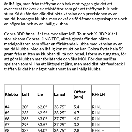
är ihåliga, men från träffytan och bak mot ryggen går det ett
avancerat fackverk av stålstöttor som gör att träffytan blir helt
stum. Så du får den där distinkta känslan och precisionen av en
smidd, homogen klubba, men också de förlåtande egenskaperna och
en högre launch av en ihålig klubba.
Cobra 3DP finns i år i tre modeller: MB, Tour och X. 3DP X är i
storlek som Cobras KING TEC, alltså gjorda för den bättre
medelgolfaren som söker en förlåtande klubba med känslan av en
smidd klubba. Med en ihålig konstruktion kan Cobra flytta hela 55
gram från mitten av klubban till tå och hosel, i form av tungsten, för
att göra klubban mer förlåtande och öka MOI. För den seriösa
spelaren som vill ha ett lättspelat järn, men med distinkt feedback i
träffen är det här något helt annat än en ihålig klubba.
Offset
Klubba
Loft
Lie
Längd
RH/LH
(mm)
#4
20°
62.0°
38.75”
5.4
RH/LH
#5
23°
62.5°
38.25”
4.7
RH/LH
#6
26°
63.0°
37.75”
4.0
RH/LH
#7
29°
63.5°
37.25”
3.3
RH/LH
#8
33°
64.0°
36.75”
2.8
RH/LH