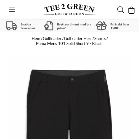
Snabba
Brett sortiment med bra
Fri frakt över
leveranser!
priser!
1500:-
Hem
Golfkläder
Golfkläder Herr
Shorts
Puma Mens 101 Solid Short 9 - Black