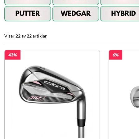
Visar
22
av
22
artiklar
43
6