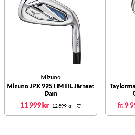
Mizuno
Mizuno JPX 925 HM HL Järnset
Taylorma
Dam
11 999 kr
fr. 9 
12 899 kr