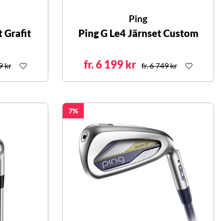
Ping
 Grafit
Ping G Le4 Järnset Custom
fr. 6 199 kr
9 kr
fr. 6 749 kr
7