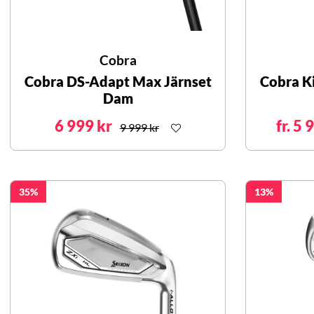
Cobra
Cobra DS-Adapt Max Järnset
Cobra K
Dam
6 999 kr
fr. 5 
9 999 kr
35
13