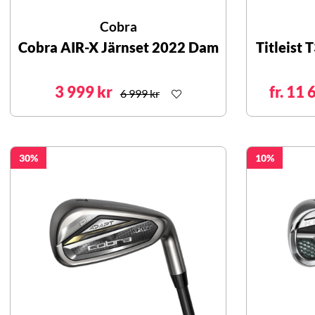
Cobra
Cobra AIR-X Järnset 2022 Dam
Titleist 
3 999 kr
fr. 11 
6 999 kr
30
10