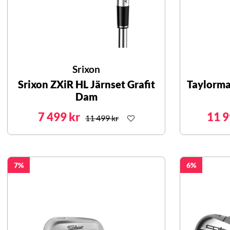
Srixon
Srixon ZXiR HL Järnset Grafit
Taylorma
Dam
7 499 kr
11 9
11 499 kr
7
6