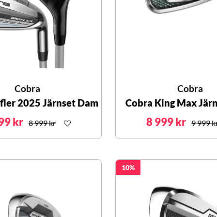
Cobra
Cobra
fler 2025 Järnset Dam
Cobra King Max Jär
99 kr
8 999 kr
8 999 kr
9 999 k
10