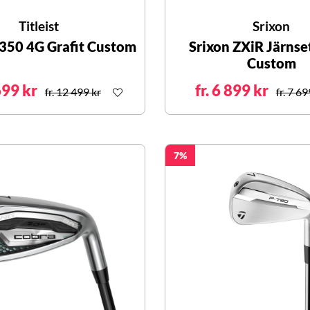
Titleist
Srixon
T350 4G Grafit Custom
Srixon ZXiR Järnset
Custom
699 kr
fr. 6 899 kr
fr. 12 499 kr
fr. 7 69
7