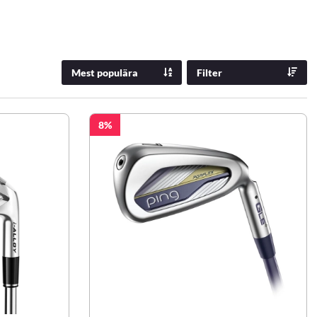
Mest populära
Filter
8