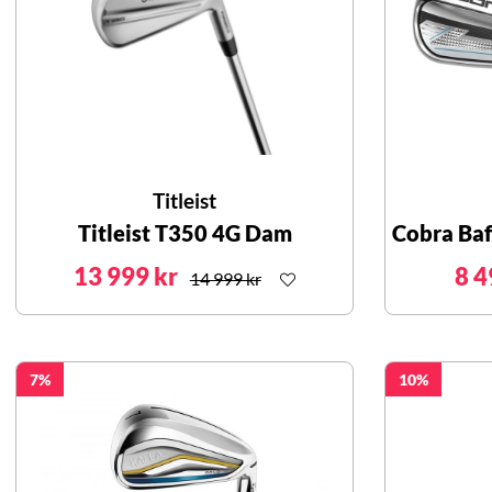
Titleist
Titleist T350 4G Dam
Cobra Baf
13 999 kr
8 4
14 999 kr
7
10