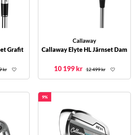
Callaway
et Grafit
Callaway Elyte HL Järnset Dam
10 199 kr
9 kr
12 499 kr
9