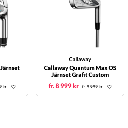
Callaway
 Järnset
Callaway Quantum Max OS
Järnset Grafit Custom
fr. 8 999 kr
9 kr
fr. 9 999 kr