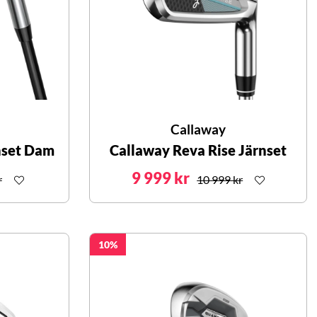
Callaway
nset Dam
Callaway Reva Rise Järnset
9 999 kr
r
10 999 kr
10