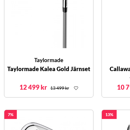
Taylormade
Taylormade Kalea Gold Järnset
Callaw
12 499 kr
10 7
13 499 kr
7
13