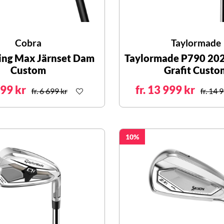
Cobra
Taylormade
ing Max Järnset Dam
Taylormade P790 202
Custom
Grafit Custo
999 kr
fr. 13 999 kr
fr. 6 699 kr
fr. 14 
10