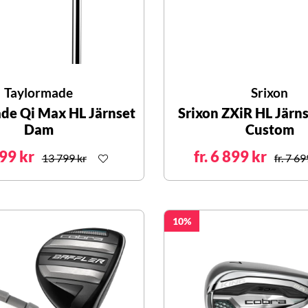
Taylormade
Srixon
de Qi Max HL Järnset
Srixon ZXiR HL Järns
Dam
Custom
99 kr
fr. 6 899 kr
13 799 kr
fr. 7 69
10