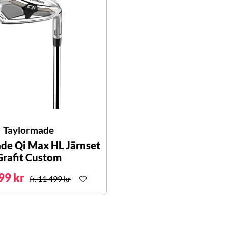
Taylormade
de Qi Max HL Järnset
Grafit Custom
999 kr
fr. 11 499 kr