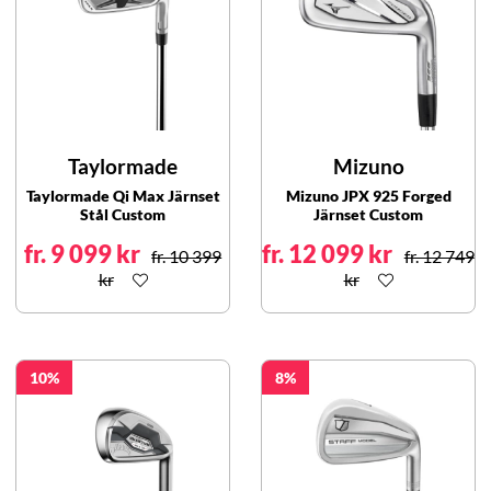
Taylormade
Mizuno
Taylormade Qi Max Järnset
Mizuno JPX 925 Forged
Stål Custom
Järnset Custom
fr. 9 099 kr
fr. 12 099 kr
fr. 10 399
fr. 12 749
kr
kr
10
8