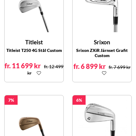
Titleist
Srixon
Titleist T250 4G Stål Custom
Srixon ZXiR Järnset Grafit
Custom
fr. 11 699 kr
fr. 6 899 kr
fr. 12 499
fr. 7 699 kr
kr
7
6