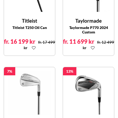
Titleist
Taylormade
Titleist T250 Oil Can
Taylormade P770 2024
Custom
fr. 16 199 kr
fr. 11 699 kr
fr. 17 499
fr. 12 499
kr
kr
7
13