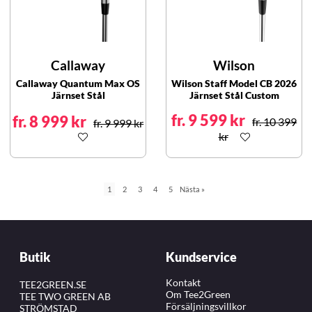
Callaway
Wilson
Callaway Quantum Max OS
Wilson Staff Model CB 2026
Järnset Stål
Järnset Stål Custom
fr. 9 599 kr
fr. 8 999 kr
fr. 10 399
fr. 9 999 kr
kr
1
2
3
4
5
Nästa
»
Butik
Kundservice
Kontakt
TEE2GREEN.SE
Om Tee2Green
TEE TWO GREEN AB
Försäljningsvillkor
STRÖMSTAD