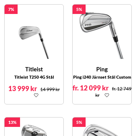
7
5
Titleist
Ping
Titleist T250 4G Stål
Ping i240 Järnset Stål Custom
fr. 12 099 kr
13 999 kr
fr. 12 749
14 999 kr
kr
13
5