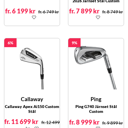
2026 Järnset Stål Custom
fr. 6 199 kr
fr. 7 899 kr
fr. 6 749 kr
fr. 8 749 kr
6
9
Callaway
Ping
Callaway Apex Ai150 Custom
Ping G740 Järnset Stål
Stål
Custom
fr. 11 699 kr
fr. 8 999 kr
fr. 12 499
fr. 9 899 kr