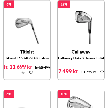
6
32
Titleist
Callaway
Titleist T150 4G Stål Custom
Callaway Elyte X Järnset Stål
fr. 11 699 kr
fr. 12 499
7 499 kr
10 999 kr
kr
6
10