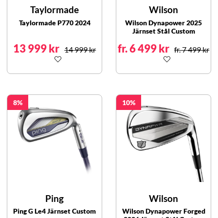
Taylormade
Wilson
Taylormade P770 2024
Wilson Dynapower 2025
Järnset Stål Custom
13 999 kr
fr. 6 499 kr
14 999 kr
fr. 7 499 kr
8
10
Ping
Wilson
Ping G Le4 Järnset Custom
Wilson Dynapower Forged