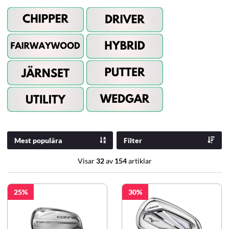
Mest populära
Filter
Visar
32
av
154
artiklar
25
30