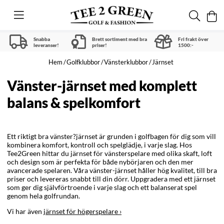
Snabba
Brett sortiment med bra
Fri frakt över
leveranser!
priser!
1500:-
Hem
Golfklubbor
Vänsterklubbor
Järnset
Vänster-järnset med komplett
balans & spelkomfort
Ett riktigt bra vänster?järnset är grunden i golfbagen för dig som vill
kombinera komfort, kontroll och spelglädje, i varje slag. Hos
Tee2Green hittar du järnset för vänsterspelare med olika skaft, loft
och design som är perfekta för både nybörjaren och den mer
avancerade spelaren. Våra vänster-järnset håller hög kvalitet, till bra
priser och levereras snabbt till din dörr. Uppgradera med ett järnset
som ger dig självförtroende i varje slag och ett balanserat spel
genom hela golfrundan.
Vi har även
järnset för högerspelare ›