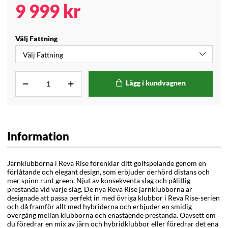
9 999
kr
Välj Fattning
Lägg i kundvagnen
Information
Järnklubborna i Reva Rise förenklar ditt golfspelande genom en
förlåtande och elegant design, som erbjuder oerhörd distans och
mer spinn runt green. Njut av konsekventa slag och pålitlig
prestanda vid varje slag. De nya Reva Rise järnklubborna är
designade att passa perfekt in med övriga klubbor i Reva Rise-serien
och då framför allt med hybriderna och erbjuder en smidig
övergång mellan klubborna och enastående prestanda. Oavsett om
du föredrar en mix av järn och hybridklubbor eller föredrar det ena