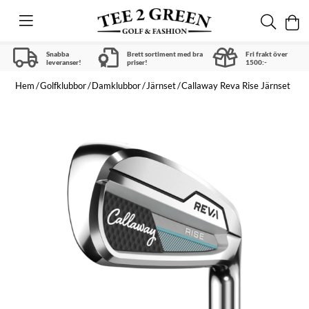
Snabba
Brett sortiment med bra
Fri frakt över
leveranser!
priser!
1500:-
Hem
Golfklubbor
Damklubbor
Järnset
Callaway Reva Rise Järnset