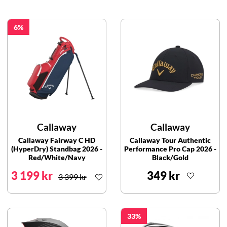
6
Callaway
Callaway
Callaway Fairway C HD
Callaway Tour Authentic
(HyperDry) Standbag 2026 -
Performance Pro Cap 2026 -
Red/White/Navy
Black/Gold
3 199 kr
349 kr
3 399 kr
33