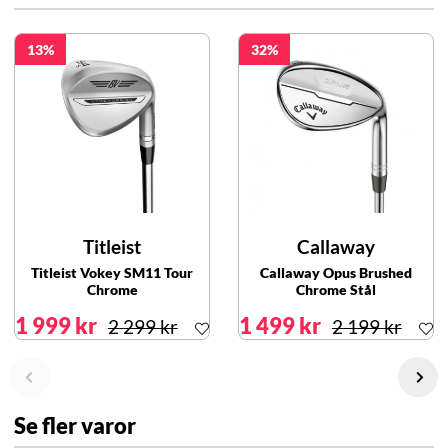
13
32
Titleist
Callaway
Titleist Vokey SM11 Tour
Callaway Opus Brushed
Chrome
Chrome Stål
1 999 kr
1 499 kr
2 299 kr
2 199 kr
Se fler varor