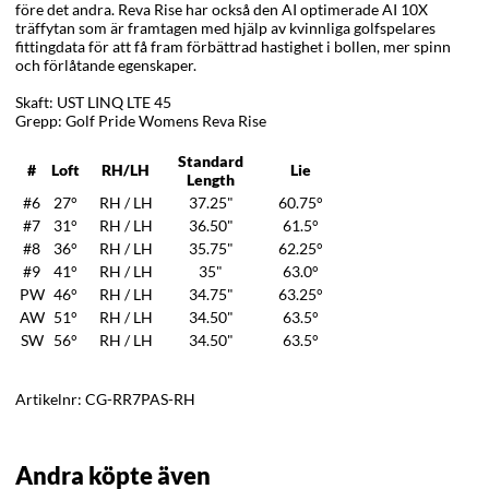
före det andra. Reva Rise har också den AI optimerade AI 10X
träffytan som är framtagen med hjälp av kvinnliga golfspelares
fittingdata för att få fram förbättrad hastighet i bollen, mer spinn
och förlåtande egenskaper.
Skaft: UST LINQ LTE 45
Grepp: Golf Pride Womens Reva Rise
Standard
#
Loft
RH/LH
Lie
Length
#6
27°
RH / LH
37.25"
60.75°
#7
31°
RH / LH
36.50"
61.5°
#8
36°
RH / LH
35.75"
62.25°
#9
41°
RH / LH
35"
63.0°
PW
46°
RH / LH
34.75"
63.25°
AW
51°
RH / LH
34.50"
63.5°
SW
56°
RH / LH
34.50"
63.5°
Artikelnr:
CG-RR7PAS-RH
Andra köpte även