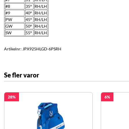
#8
35
°
RH/LH
#9
40°
RH/LH
PW
45
°
RH/LH
GW
50°
RH/LH
SW
55
°
RH/LH
Artikelnr:
JPX925HLGD-6PSRH
Se fler varor
28
6