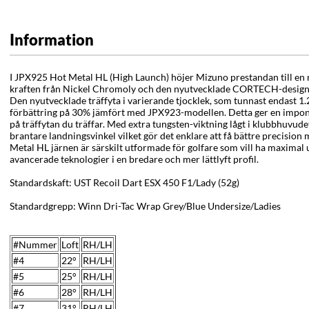
Information
I JPX925 Hot Metal HL (High Launch) höjer Mizuno prestandan till en
kraften från Nickel Chromoly och den nyutvecklade CORTECH-designe
Den nyutvecklade träffyta i varierande tjocklek, som tunnast endast 1
förbättring på 30% jämfört med JPX923-modellen. Detta ger en impon
på träffytan du träffar. Med extra tungsten-viktning lågt i klubbhuvud
brantare landningsvinkel vilket gör det enklare att få bättre precision
Metal HL järnen är särskilt utformade för golfare som vill ha maximal
avancerade teknologier i en bredare och mer lättlyft profil.
Standardskaft: UST Recoil Dart ESX 450 F1/Lady (52g)
Standardgrepp: Winn Dri-Tac Wrap Grey/Blue Undersize/Ladies
#Nummer
Loft
RH/LH
#4
22°
RH/LH
#5
25°
RH/LH
#6
28°
RH/LH
#7
31
°
RH/LH