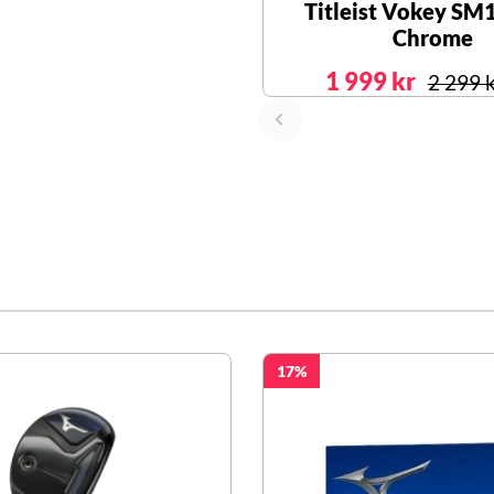
Titleist Vokey SM
Chrome
1 999 kr
2 299 
17