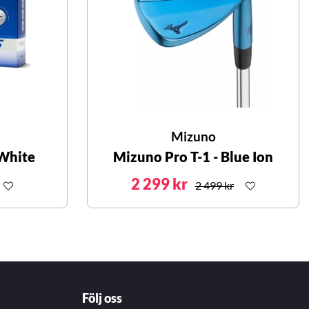
Mizuno
 White
Mizuno Pro T-1 - Blue Ion
2 299 kr
2 499 kr
Följ oss