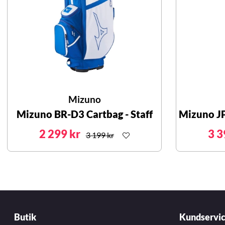
Mizuno
Mizuno BR-D3 Cartbag - Staff
Mizuno J
2 299 kr
3 3
3 199 kr
Butik
Kundservi