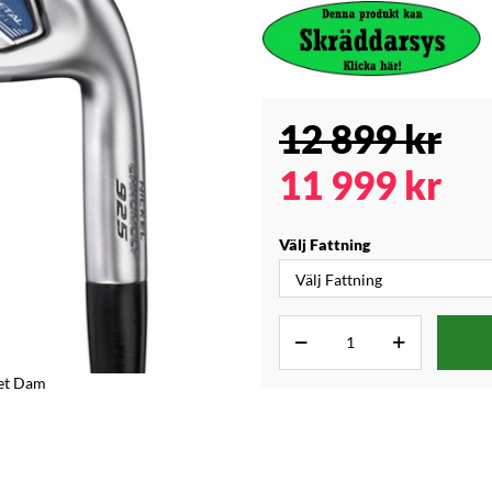
12 899
kr
11 999
kr
Välj Fattning
et Dam