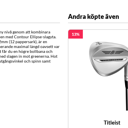
Andra köpte även
 ny nivå genom att kombinara
13
n med Contour Ellipse-slagyta.
.2mm (12 pappersark), är en
erande maximal längd oavsett var
et får du en högre bollbana och
 med slagen in mot greenerna. Hot
 utgångsvinkel och spinn samt
Titleist