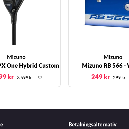
Mizuno
Mizuno
PX One Hybrid Custom
Mizuno RB 566 -
99 kr
249 kr
3 599 kr
299 kr
ce
Betalningsalternativ