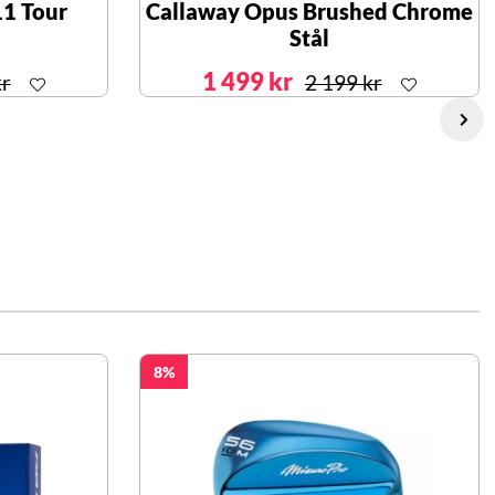
11 Tour
Callaway Opus Brushed Chrome
Stål
1 499 kr
kr
2 199 kr
8