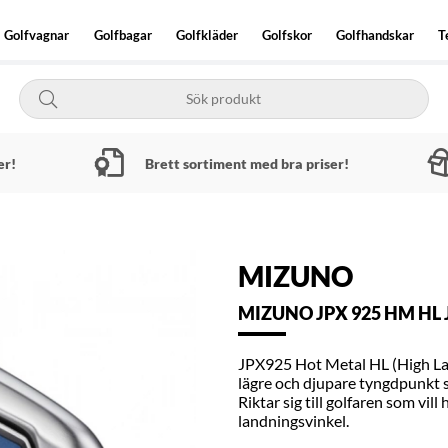
Golfvagnar
Golfbagar
Golfkläder
Golfskor
Golfhandskar
T
er!
Brett sortiment med bra priser!
MIZUNO
MIZUNO JPX 925 HM HL
JPX925 Hot Metal HL (High La
lägre och djupare tyngdpunkt s
Riktar sig till golfaren som vil
landningsvinkel.