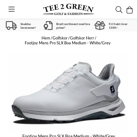
Snabba
Brett sortiment med bra
Fri frakt över
leveranser!
priser!
1500:-
Hem
Golfskor
Golfskor Herr
Footjoy Mens Pro SLX Boa Medium - White/Grey
Footjoy Mens Pro SLX Boa Medium - White/Grey