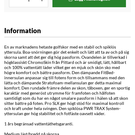
Information
En av marknadens hetaste golfskor med en stabil och spiklös
yttersula. Boa-snörningen gör det enkelt och lätt att ta av och på sig
skorna samt att det ger dig hög passform. Ovandelen är tillverkad i
högklassiskt ChromoSkin från Pittard och är smidigt, lätt, hållbart
och 100% vattentätt läder vilket ger en mjuk och skön sko med
högre komfort och bättre passform. Den dämpande FitBed-
innersulan anpassar sig till fotens form och tillsammans med den
lätta och dämpande Stratofoam-mellansulan ger detta maximal
komfort. Den rundade främre delen av skon, tåboxen, ger en sportig
karaktär med generöst utrymme för framfoten och hålfoten
samtidigt som du har en något smalare passform i hälen så att skon
sitter bättre på foten. Pro SLX ger högt stöd för maximal kontroll
och kraft under hela svingen. Den spiklösa PWR TRAX System-
yttersulan ger hög stabilitet och fotfäste oavsett väder.
1 års begränsad vattentäthetsgaranti.
Medium läst/bredd på skorna.