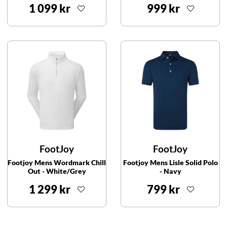
1 099 kr
999 kr
FootJoy
FootJoy
Footjoy Mens Wordmark Chill
Footjoy Mens Lisle Solid Polo
Out - White/Grey
- Navy
1 299 kr
799 kr