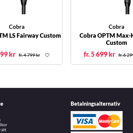
Cobra
Cobra
TM LS Fairway Custom
Cobra OPTM Max-K
Custom
299 kr
fr. 5 699 kr
fr. 4 799 kr
fr. 6 29
ce
Betalningsalternativ
n
llkor
rätt