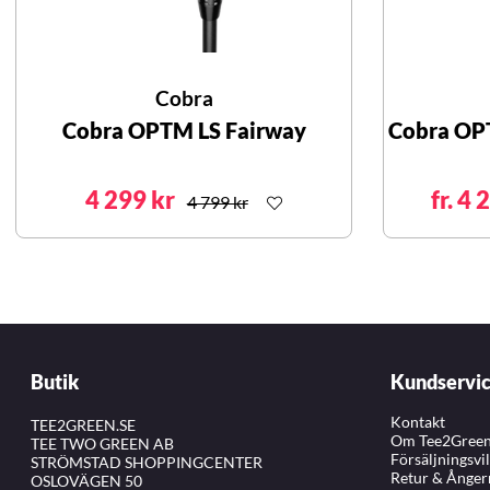
Cobra
Cobra OPTM LS Fairway
Cobra OP
4 299 kr
fr. 4 
4 799 kr
Butik
Kundservi
Kontakt
TEE2GREEN.SE
Om Tee2Gree
TEE TWO GREEN AB
Försäljningsvi
STRÖMSTAD SHOPPINGCENTER
Retur & Ånger
OSLOVÄGEN 50