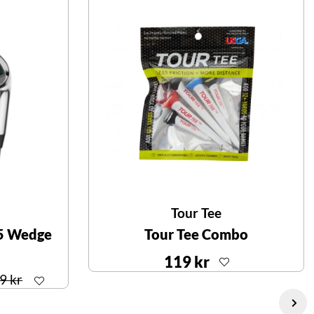
Tour Tee
5 Wedge
Tour Tee Combo
119 kr
99 kr