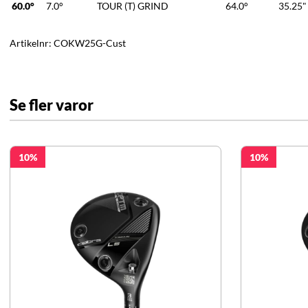
60.0°
7.0°
TOUR (T) GRIND
64.0°
35.25"
Artikelnr:
COKW25G-Cust
Se fler varor
10
10