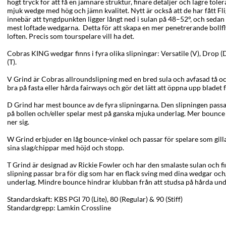
högt tryck för att få en jämnare struktur, finare detaljer och lägre tole
mjuk wedge med hög och jämn kvalitet. Nytt är också att de har fått 
innebär att tyngdpunkten ligger långt ned i sulan på 48–52°, och sedan g
mest loftade wedgarna. Detta för att skapa en mer penetrerande bollf
loften. Precis som tourspelare vill ha det.
Cobras KING wedgar finns i fyra olika slipningar: Versatile (V), Drop 
(T).
V Grind är Cobras allroundslipning med en bred sula och avfasad tå oc
bra på fasta eller hårda fairways och gör det lätt att öppna upp bladet f
D Grind har mest bounce av de fyra slipningarna. Den slipningen passa
på bollen och/eller spelar mest på ganska mjuka underlag. Mer bounce 
ner sig.
W Grind erbjuder en låg bounce-vinkel och passar för spelare som gilla
sina slag/chippar med höjd och stopp.
T Grind är designad av Rickie Fowler och har den smalaste sulan och 
slipning passar bra för dig som har en flack sving med dina wedgar och
underlag. Mindre bounce hindrar klubban från att studsa på hårda und
Standardskaft: KBS PGI 70 (Lite), 80 (Regular) & 90 (Stiff)
Standardgrepp: Lamkin Crossline