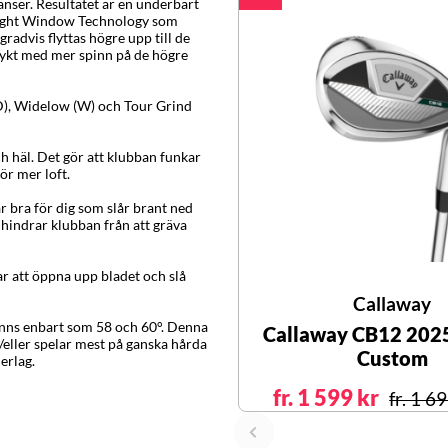
ranser. Resultatet är en underbart
Flight Window Technology som
radvis flyttas högre upp till de
lykt med mer spinn på de högre
(D), Widelow (W) och Tour Grind
h häl. Det gör att klubban funkar
ör mer loft.
r bra för dig som slår brant ned
hindrar klubban från att gräva
r att öppna upp bladet och slå
Callaway
finns enbart som 58 och 60°. Denna
Callaway CB12 202
/eller spelar mest på ganska hårda
Custom
erlag.
fr. 1 599 kr
fr. 1 6