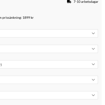
7-10 arbetsdagar
an prissänkning:
1899 kr