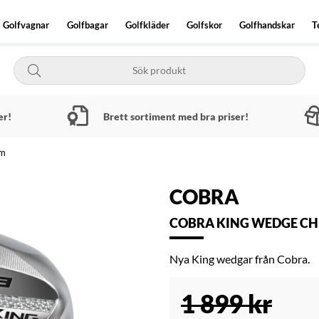
Golfvagnar
Golfbagar
Golfkläder
Golfskor
Golfhandskar
T
er!
Brett sortiment med bra priser!
om
COBRA
COBRA KING WEDGE CH
Nya King wedgar från Cobra.
1 899
kr