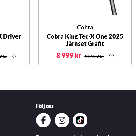
Cobra
 Driver
Cobra King Tec-X One 2025
Järnset Grafit
8 999 kr
9 kr
11 999 kr
Följ oss