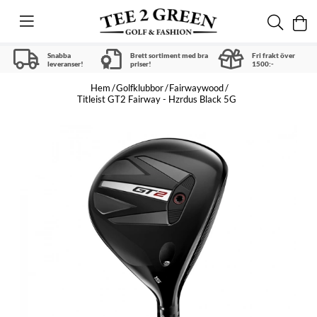
Snabba
Brett sortiment med bra
Fri frakt över
leveranser!
priser!
1500:-
Hem
Golfklubbor
Fairwaywood
Titleist GT2 Fairway - Hzrdus Black 5G