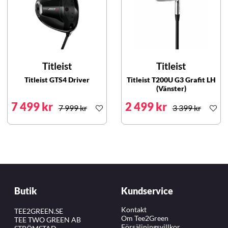
Titleist
Titleist
Titleist GTS4 Driver
Titleist T200U G3 Grafit LH
(Vänster)
7 499 kr
2 499 kr
7 999 kr
3 399 kr
Butik
Kundservice
Kontakt
TEE2GREEN.SE
Om Tee2Green
TEE TWO GREEN AB
Försäljningsvillkor