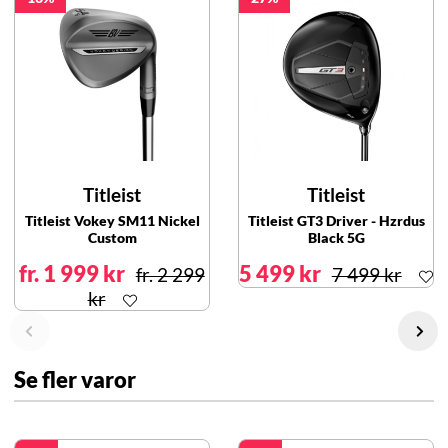
Titleist
Titleist
Titleist Vokey SM11 Nickel
Titleist GT3 Driver - Hzrdus
Custom
Black 5G
fr. 1 999 kr
5 499 kr
fr. 2 299
7 499 kr
kr
Se fler varor