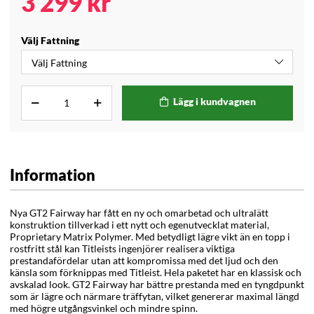
3 299
kr
Välj Fattning
Lägg i kundvagnen
Information
Nya GT2 Fairway har fått en ny och omarbetad och ultralätt
konstruktion tillverkad i ett nytt och egenutvecklat material,
Proprietary Matrix Polymer. Med betydligt lägre vikt än en topp i
rostfritt stål kan Titleists ingenjörer realisera viktiga
prestandafördelar utan att kompromissa med det ljud och den
känsla som förknippas med Titleist. Hela paketet har en klassisk och
avskalad look. GT2 Fairway har bättre prestanda med en tyngdpunkt
som är lägre och närmare träffytan, vilket genererar maximal längd
med högre utgångsvinkel och mindre spinn.