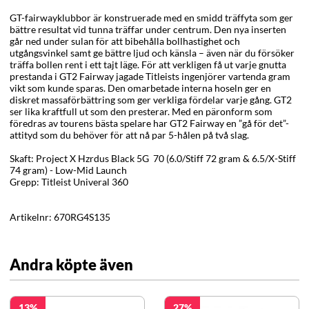
GT-fairwayklubbor är konstruerade med en smidd träffyta som ger
bättre resultat vid tunna träffar under centrum. Den nya inserten
går ned under sulan för att bibehålla bollhastighet och
utgångsvinkel samt ge bättre ljud och känsla – även när du försöker
träffa bollen rent i ett tajt läge. För att verkligen få ut varje gnutta
prestanda i GT2 Fairway jagade Titleists ingenjörer vartenda gram
vikt som kunde sparas. Den omarbetade interna hoseln ger en
diskret massaförbättring som ger verkliga fördelar varje gång. GT2
ser lika kraftfull ut som den presterar. Med en päronform som
föredras av tourens bästa spelare har GT2 Fairway en ”gå för det”-
attityd som du behöver för att nå par 5-hålen på två slag.
Skaft: Project X Hzrdus Black 5G 70 (6.0/Stiff 72 gram & 6.5/X-Stiff
74 gram) - Low-Mid Launch
Grepp: Titleist Univeral 360
Artikelnr:
670RG4S135
Andra köpte även
13
27