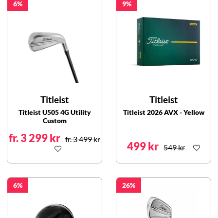
6
9
Titleist
Titleist
Titleist U505 4G Utility
Titleist 2026 AVX - Yellow
Custom
fr. 3 299 kr
fr. 3 499 kr
499 kr
549 kr
6
26